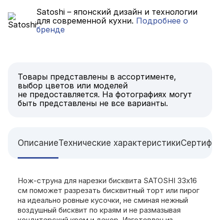
Satoshi – японский дизайн и технологии
для современной кухни.
Подробнее о
бренде
Товары представлены в ассортименте,
выбор цветов или моделей
не предоставляется. На фотографиях могут
быть представлены не все варианты.
Описание
Технические характеристики
Сертифи
Нож-струна для нарезки бисквита SATOSHI 33х16
см поможет разрезать бисквитный торт или пирог
на идеально ровные кусочки, не сминая нежный
воздушный бисквит по краям и не размазывая
кондитерский крем и декор. Изготовлен из