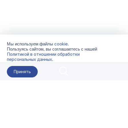
cookie
Мы используем файлы
.
Пользуясь сайтом, вы соглашаетесь с нашей
Политикой в отношении обработки
персональных данных
.
Принять
2026 Гала-Центр
О компании
Контакты
Поставщикам
Сервисы
Скачать
FAQ
Кат
Заказать звонок
8-800-500-18-42