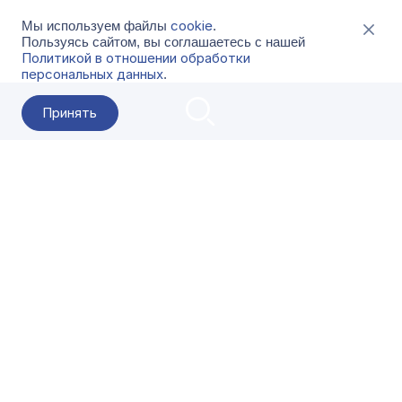
cookie
Мы используем файлы
.
Пользуясь сайтом, вы соглашаетесь с нашей
Политикой в отношении обработки
персональных данных
.
Принять
2026 Гала-Центр
О компании
Контакты
Поставщикам
Сервисы
Скачать
FAQ
Кат
Заказать звонок
8-800-500-18-42
Оформляйте заказы в приложении