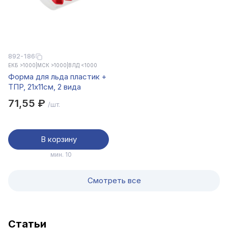
892-186
ЕКБ >1000
|
МСК >1000
|
ВЛД <1000
Форма для льда пластик +
ТПР, 21х11см, 2 вида
71,55 ₽
/шт.
В корзину
мин. 10
Смотреть все
Cтатьи