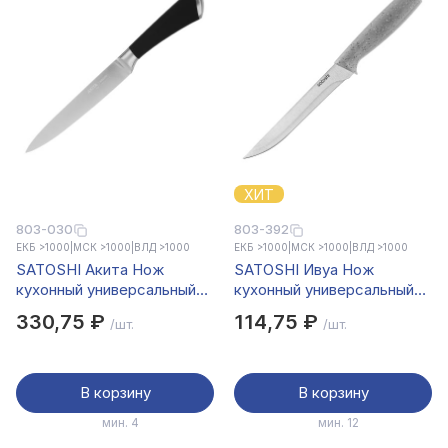
ХИТ
803-030
803-392
ЕКБ >1000
|
МСК >1000
|
ВЛД >1000
ЕКБ >1000
|
МСК >1000
|
ВЛД >1000
SATOSHI Акита Нож
SATOSHI Ивуа Нож
кухонный универсальный
кухонный универсальный
20см
15см
330,75 ₽
114,75 ₽
/шт.
/шт.
В корзину
В корзину
мин. 4
мин. 12