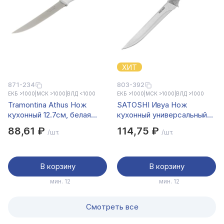
ХИТ
871-234
803-392
ЕКБ >1000
|
МСК >1000
|
ВЛД <1000
ЕКБ >1000
|
МСК >1000
|
ВЛД >1000
Tramontina Athus Нож
SATOSHI Ивуа Нож
кухонный 12.7см, белая
кухонный универсальный
ручка 23096/085
15см
88,61 ₽
114,75 ₽
/шт.
/шт.
В корзину
В корзину
мин. 12
мин. 12
Смотреть все