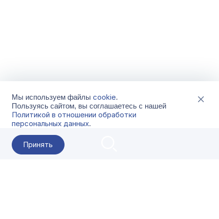
cookie
Мы используем файлы
.
Пользуясь сайтом, вы соглашаетесь с нашей
Политикой в отношении обработки
персональных данных
.
Принять
2026 Гала-Центр
О компании
Контакты
Поставщикам
Сервисы
Скачать
FAQ
Кат