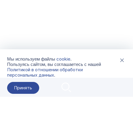
cookie
Мы используем файлы
.
Пользуясь сайтом, вы соглашаетесь с нашей
Политикой в отношении обработки
персональных данных
.
Принять
2026 Гала-Центр
О компании
Контакты
Поставщикам
Сервисы
Скачать
FAQ
Кат