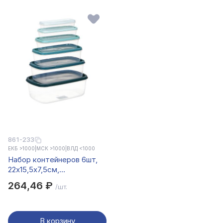
861-233
ЕКБ >1000
|
МСК >1000
|
ВЛД <1000
Набор контейнеров 6шт,
22x15,5x7,5см,
полипропилен
264,46 ₽
/шт.
В корзину