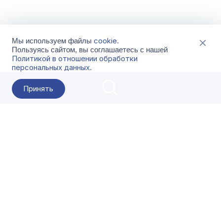
cookie
Мы используем файлы
.
Пользуясь сайтом, вы соглашаетесь с нашей
Политикой в отношении обработки
персональных данных
.
Принять
2026 Гала-Центр
О компании
Контакты
Поставщикам
Сервисы
Скачать
FAQ
Кат
Заказать звонок
8-800-500-18-42