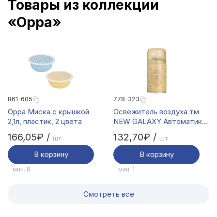
Товары из коллекции
«Орра»
861-605
778-323
Орра Миска с крышкой
Освежитель воздуха тм
2,1л, пластик, 2 цвета
NEW GALAXY Автоматик
Cottage garden 250мл, Wild
166,05₽ /
132,70₽ /
шт.
шт.
Honey
В корзину
В корзину
мин. 8
мин. 1
Смотреть все