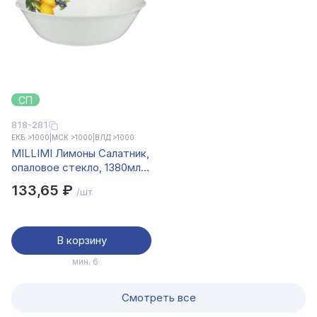
СП
818-281
ЕКБ >1000
|
МСК >1000
|
ВЛД >1000
MILLIMI Лимоны Салатник,
опаловое стекло, 1380мл,
23х6.6см
133,65 ₽
/шт.
В корзину
мин. 6
Смотреть все