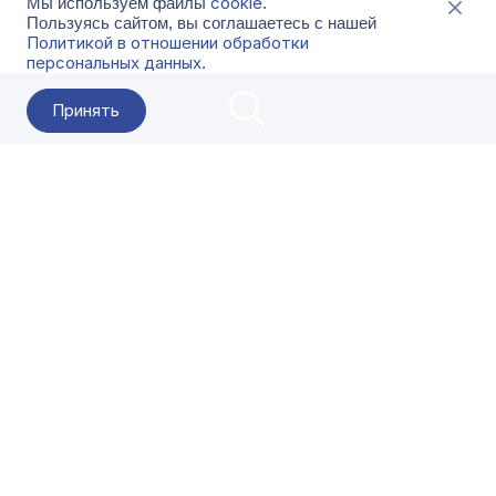
cookie
Мы используем файлы
.
Пользуясь сайтом, вы соглашаетесь с нашей
Политикой в отношении обработки
персональных данных
.
Принять
2026 Гала-Центр
О компании
Контакты
Поставщикам
Сервисы
Скачать
FAQ
Кат
Заказать звонок
8-800-500-18-42
Оформляйте заказы в приложении