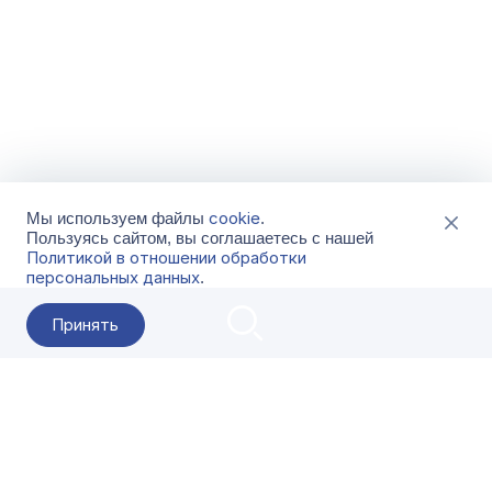
cookie
Мы используем файлы
.
Пользуясь сайтом, вы соглашаетесь с нашей
Политикой в отношении обработки
персональных данных
.
Принять
2026 Гала-Центр
О компании
Контакты
Поставщикам
Сервисы
Скачать
FAQ
Кат