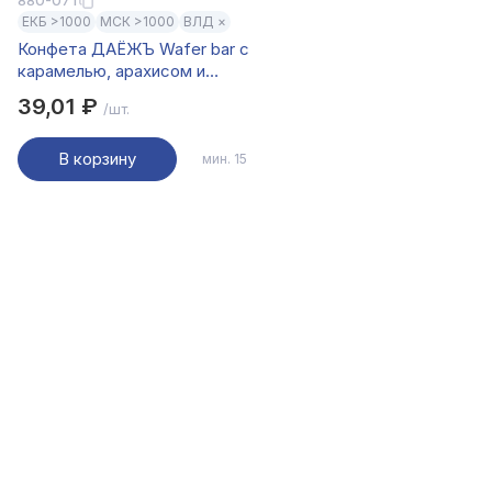
880-071
ЕКБ >1000
МСК >1000
ВЛД ×
Конфета ДАЁЖЪ Wafer bar с
карамелью, арахисом и
солёными кранчами, 40г
39,01 ₽
/шт.
В корзину
мин. 15