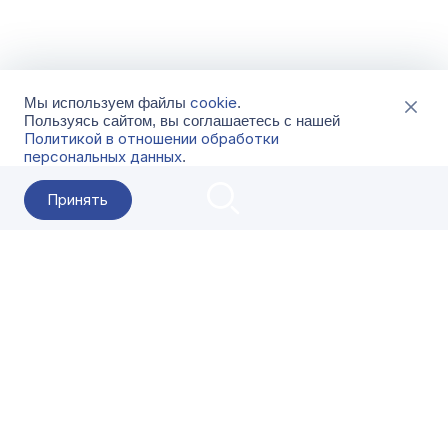
cookie
Мы используем файлы
.
Пользуясь сайтом, вы соглашаетесь с нашей
Политикой в отношении обработки
персональных данных
.
Принять
2026 Гала-Центр
О компании
Контакты
Поставщикам
Сервисы
Скачать
FAQ
Кат
Заказать звонок
8-800-500-18-42