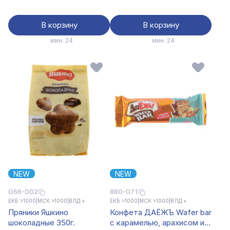
В корзину
В корзину
мин. 24
мин. 24
NEW
NEW
G66-002
880-071
ЕКБ >1000
|
МСК >1000
|
ВЛД ×
ЕКБ >1000
|
МСК >1000
|
ВЛД ×
Пряники Яшкино
Конфета ДАЁЖЪ Wafer bar
шоколадные 350г.
с карамелью, арахисом и