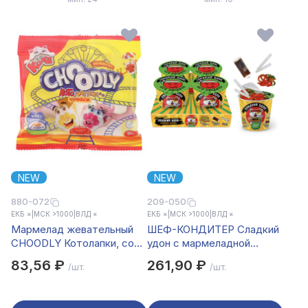
NEW
NEW
880-072
209-050
ЕКБ ×
|
МСК >1000
|
ВЛД ×
ЕКБ ×
|
МСК >1000
|
ВЛД ×
Мармелад жевательный
ШЕФ-КОНДИТЕР Сладкий
CHOODLY Котолапки, сок
удон с мармеладной
25%, 90г
лапшой (3 ингредиента),
83,56 ₽
261,90 ₽
/шт.
/шт.
78г.