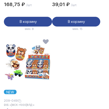
солёными кранчами, 40г
168,75 ₽
39,01 ₽
/шт.
/шт.
В корзину
В корзину
мин. 8
мин. 15
NEW
209-049
ЕКБ ×
|
МСК >1000
|
ВЛД ×