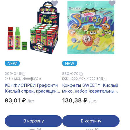
NEW
NEW
209-048
880-070
ЕКБ ×
|
МСК >1000
|
ВЛД ×
ЕКБ >1000
|
МСК >1000
|
ВЛД ×
КОНФИСПРЕЙ Граффити
Конфеты SWEETY! Кислый
Кислый спрей, красящий
микс, набор жевательных
язык, 30 мл.
конфет в пакете, 180г
93,01 ₽
138,38 ₽
/шт.
/шт.
В корзину
В корзину
мин. 24
мин. 10