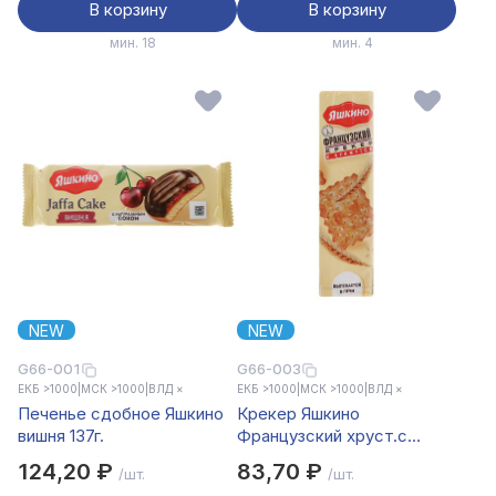
В корзину
В корзину
мин. 18
мин. 4
NEW
NEW
G66-001
G66-003
ЕКБ >1000
|
МСК >1000
|
ВЛД ×
ЕКБ >1000
|
МСК >1000
|
ВЛД ×
Печенье сдобное Яшкино
Крекер Яшкино
вишня 137г.
Французский хруст.с
кунжутом 185г.
124,20 ₽
83,70 ₽
/шт.
/шт.