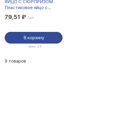
ЯЙЦО С СЮРПРИЗОМ
Пластиковое яйцо с
десертной пастой,
79,51 ₽
/шт.
печеньем и игрушкой, 12 г.
В корзину
мин. 24
9 товаров