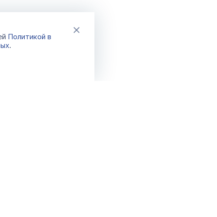
Политикой в
шей
ных
.
Каталог
Акции
Новинки
Распродажа
Хиты
Спецпредло
Бренды
Фикс