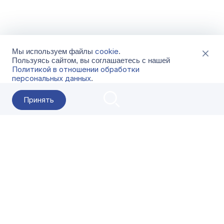
cookie
Мы используем файлы
.
Пользуясь сайтом, вы соглашаетесь с нашей
Политикой в отношении обработки
персональных данных
.
Принять
2026 Гала-Центр
О компании
Контакты
Поставщикам
Сервисы
Скачать
FAQ
Кат
Заказать звонок
8-800-500-18-42