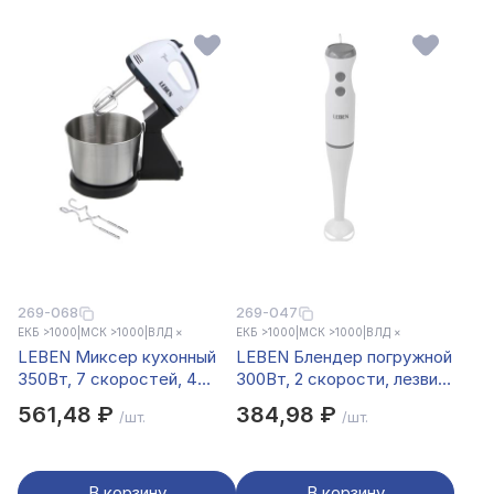
269-068
269-047
ЕКБ >1000
|
МСК >1000
|
ВЛД ×
ЕКБ >1000
|
МСК >1000
|
ВЛД ×
LEBEN Миксер кухонный
LEBEN Блендер погружной
350Вт, 7 скоростей, 4
300Вт, 2 скорости, лезвия
насадки, металлическая
нерж.сталь, белый
561,48 ₽
384,98 ₽
/шт.
/шт.
чаша 2л
В корзину
В корзину