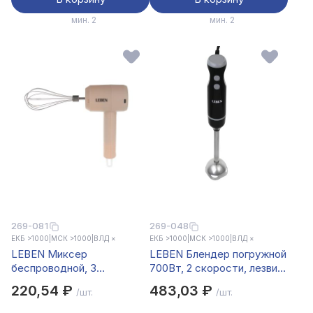
мин. 2
мин. 2
269-081
269-048
ЕКБ >1000
|
МСК >1000
|
ВЛД ×
ЕКБ >1000
|
МСК >1000
|
ВЛД ×
LEBEN Миксер
LEBEN Блендер погружной
беспроводной, 3
700Вт, 2 скорости, лезвия
скорости, 20Вт, 800мАч,
нерж.сталь, металл.
220,54 ₽
483,03 ₽
/шт.
/шт.
пластик, нерж.сталь
стержень, чёрный