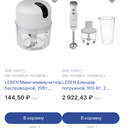
269-082
269-049
ЕКБ >1000
|
МСК >1000
|
ВЛД ×
ЕКБ >1000
|
МСК >1000
|
ВЛД ×
LEBEN Мини-измельчитель
LEBEN Блендер
беспроводной, 20Вт,
погружной, 900 Вт, 2
250мл, 600мАч, пластик,
скорости,
144,50 ₽
2 922,43 ₽
/шт.
/шт.
нержавеющая сталь
металл.стержень, чоппер
и стакан, белый
В корзину
В корзину
мин. 2
мин. 1