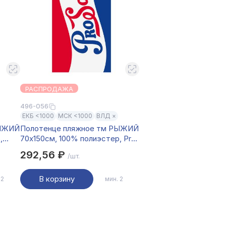
РАСПРОДАЖА
496-056
ЕКБ <1000
МСК <1000
ВЛД ×
РЫЖИЙ
Полотенце пляжное тм РЫЖИЙ
,
70х150см, 100% полиэстер, Pro
Сочи
292,56 ₽
/шт.
В корзину
 2
мин. 2