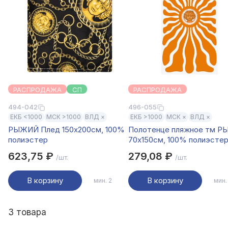
РАСПРОДАЖА
СП
РАСПРОДАЖА
494-042
496-055
ЕКБ <1000
МСК >1000
ВЛД ×
ЕКБ >1000
МСК ×
ВЛД ×
РЫЖИЙ Плед 150х200см, 100%
Полотенце пляжное тм 
полиэстер
70х150см, 100% полиэстер
Рыжее солнце
623,75 ₽
279,08 ₽
/шт.
/шт.
В корзину
В корзину
мин. 2
мин.
3 товара