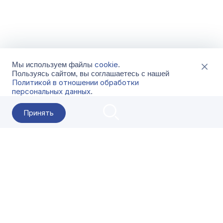
cookie
Мы используем файлы
.
Пользуясь сайтом, вы соглашаетесь с нашей
Политикой в отношении обработки
персональных данных
.
Принять
2026 Гала-Центр
О компании
Контакты
Поставщикам
Сервисы
Скачать
FAQ
Кат
Заказать звонок
8-800-500-18-42