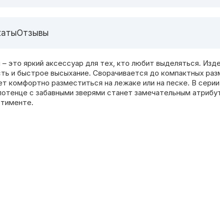
каты
Отзывы
это яркий аксессуар для тех, кто любит выделяться. Изде
ть и быстрое высыхание. Сворачивается до компактных разм
ет комфортно разместиться на лежаке или на песке. В сери
лотенце с забавными зверями станет замечательным атрибут
ртименте.