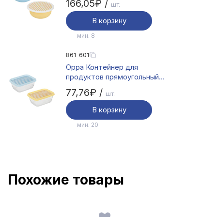
166,05₽ /
шт.
В корзину
мин. 8
861-601
Орра Контейнер для
продуктов прямоугольный
0,5л, пластик, 2 цвета
77,76₽ /
шт.
В корзину
мин. 20
Похожие товары