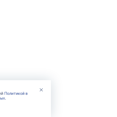
Политикой в
шей
ных
.