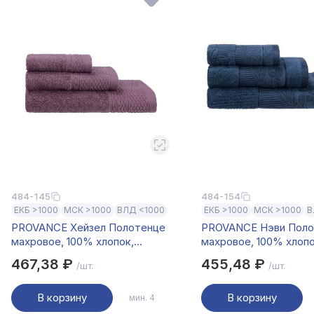
484-145
484-154
ЕКБ >1000
МСК >1000
ВЛД <1000
ЕКБ >1000
МСК >1000
В
PROVANCE Хейзел Полотенце
PROVANCE Нэви Поло
махровое, 100% хлопок,
махровое, 100% хлопо
70х130см, 400гр/м, сливовый
70х130см, 420гр/м, с
467,38 ₽
455,48 ₽
/шт.
/шт.
В корзину
В корзину
мин. 4