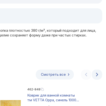
пка плотностью 380 г/м², который подходит для лица,
зделие сохраняет форму даже при частых стирках.
Смотреть все
462-848
Коврик для ванной комнаты
тм VETTA Орра, синель 1000г/
см, 50*80 см