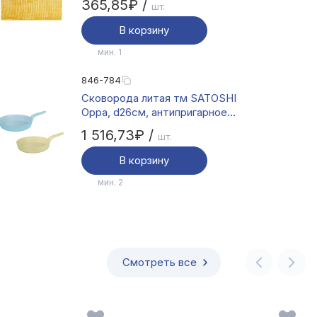
365,85₽ /
шт.
В корзину
мин. 1
846-784
Сковорода литая тм SATOSHI
Орра, d26см, антипригарное
покрытие мрамор, индукция,
1 516,73₽ /
шт.
2 цвета
В корзину
мин. 2
Смотреть все