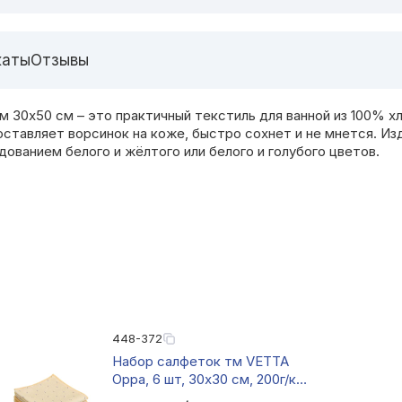
каты
Отзывы
0х50 см – это практичный текстиль для ванной из 100% хло
е оставляет ворсинок на коже, быстро сохнет и не мнется. И
дованием белого и жёлтого или белого и голубого цветов.
448-372
Набор салфеток тм VETTA
Орра, 6 шт, 30х30 см, 200г/кв.
м., 3 цвета, полиэстер диз2