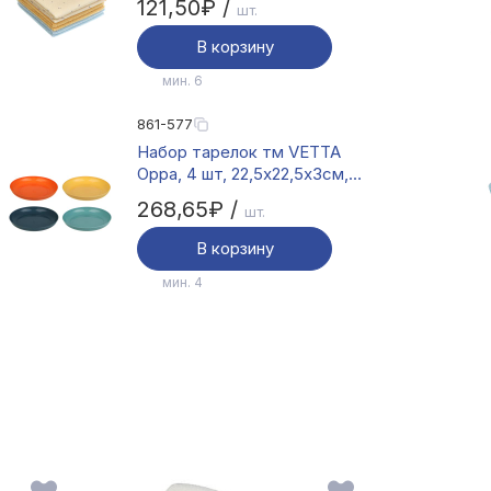
121,50₽ /
шт.
В корзину
мин. 6
861-577
Набор тарелок тм VETTA
Орра, 4 шт, 22,5x22,5x3см,
полипропилен
268,65₽ /
шт.
В корзину
мин. 4