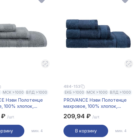
484-153
0
МСК >1000
ВЛД >1000
ЕКБ >1000
МСК >1000
ВЛД >1000
E Нэви Полотенце
PROVANCE Нэви Полотенце
, 100% хлопок,
махровое, 100% хлопок,
 360гр/м, серый
50х90см, 420гр/м, синий
0 ₽
209,94 ₽
/шт.
/шт.
орзину
В корзину
мин. 4
мин. 4