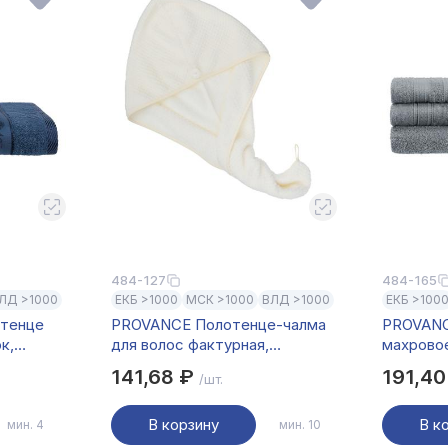
484-127
484-165
ЛД >1000
ЕКБ >1000
МСК >1000
ВЛД >1000
ЕКБ >100
тенце
PROVANCE Полотенце-чалма
PROVANC
к,
для волос фактурная,
махровое
иний
59х23см, корал-флис
50х90см,
141,68 ₽
191,4
/шт.
В корзину
В к
мин. 4
мин. 10