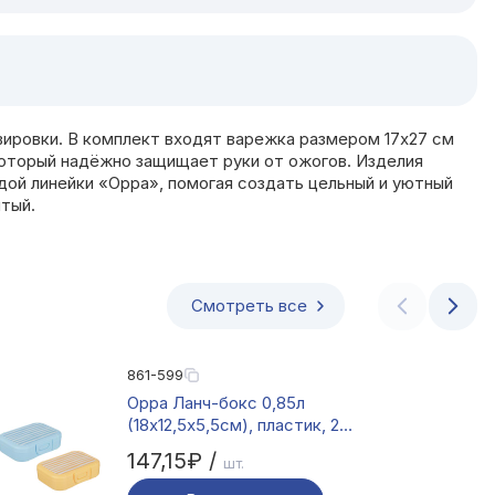
ировки. В комплект входят варежка размером 17х27 см
 который надёжно защищает руки от ожогов. Изделия
дой линейки «Орра», помогая создать цельный и уютный
лтый.
Смотреть все
861-599
Орра Ланч-бокс 0,85л
(18х12,5х5,5см), пластик, 2
цвета
147,15₽ /
шт.