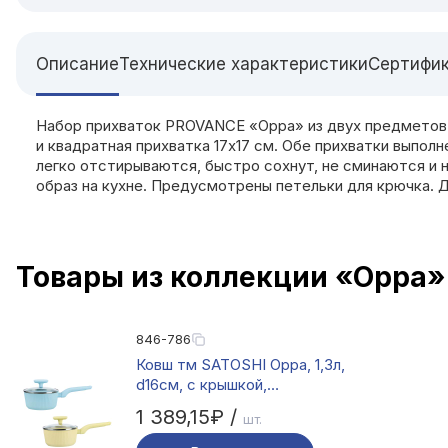
Описание
Технические характеристики
Сертифи
Набор прихваток PROVANCE «Орра» из двух предметов 
и квадратная прихватка 17х17 см. Обе прихватки выпол
легко отстирываются, быстро сохнут, не сминаются и 
образ на кухне. Предусмотрены петельки для крючка. 
Товары из коллекции «Орра»
846-786
Ковш тм SATOSHI Орра, 1,3л,
d16см, с крышкой,
антипригарное покрытие
1 389,15₽ /
шт.
мрамор, индукция, 2 цвета