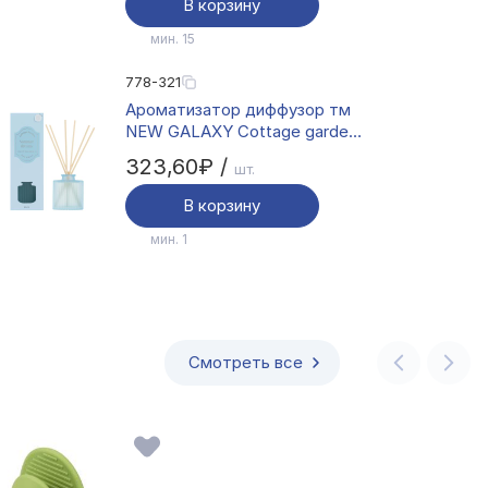
В корзину
мин. 15
778-321
Ароматизатор диффузор тм
NEW GALAXY Cottage garden
90 мл., Summer Dreams
323,60₽ /
шт.
В корзину
мин. 1
Смотреть все