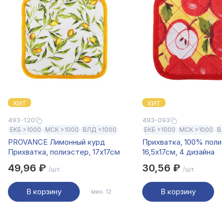
ХИТ
ХИТ
493-120
493-093
ЕКБ >1000
МСК >1000
ВЛД <1000
ЕКБ >1000
МСК >1000
В
PROVANCE Лимонный курд
Прихватка, 100% пол
Прихватка, полиэстер, 17х17см
16,5х17см, 4 дизайна
49,96 ₽
30,56 ₽
/шт.
/шт.
В корзину
В корзину
мин. 12