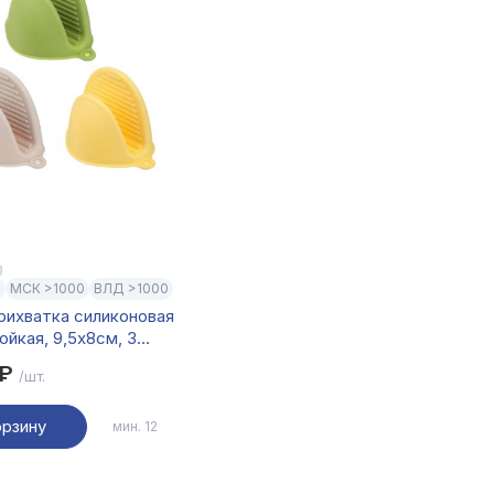
0
МСК >1000
ВЛД >1000
рихватка силиконовая
йкая, 9,5х8см, 3
 ₽
/шт.
орзину
мин. 12