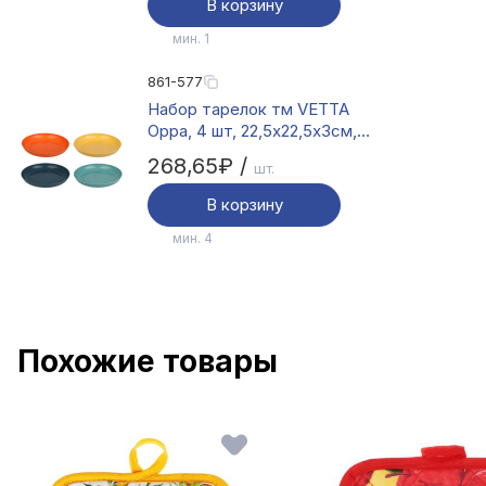
В корзину
мин. 1
861-577
Набор тарелок тм VETTA
Орра, 4 шт, 22,5x22,5x3см,
полипропилен
268,65₽ /
шт.
В корзину
мин. 4
Похожие товары