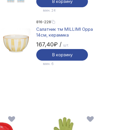
В корзину
мин. 24
816-228
Салатник тм MILLIMI Орра
14см, керамика
167,40₽ /
шт.
В корзину
мин. 6