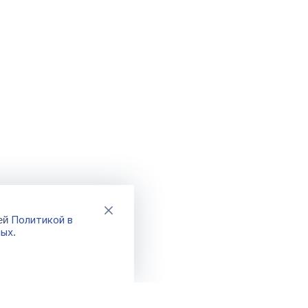
Политикой в
шей
ных
.