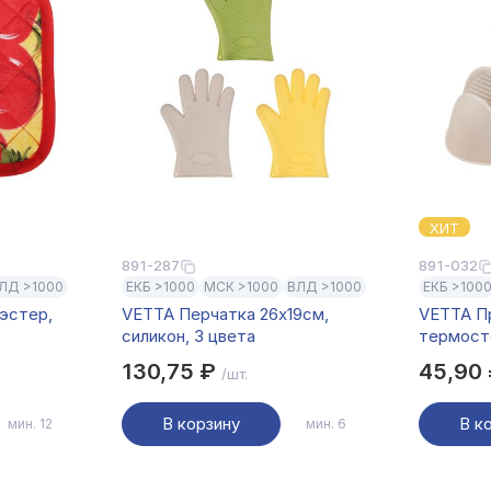
ХИТ
891-287
891-032
ЛД >1000
ЕКБ >1000
МСК >1000
ВЛД >1000
ЕКБ >100
иэстер,
VETTA Перчатка 26х19см,
VETTA П
силикон, 3 цвета
термосто
цвета
130,75 ₽
45,90
/шт.
В корзину
В к
мин. 12
мин. 6