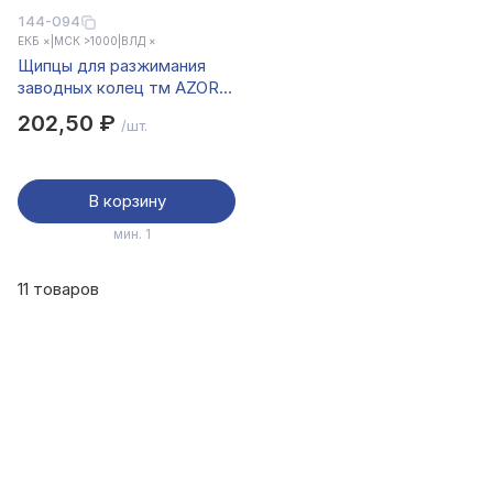
144-094
ЕКБ ×
|
МСК >1000
|
ВЛД ×
Щипцы для разжимания
заводных колец тм AZOR
FISHING, в блистере
202,50 ₽
/шт.
В корзину
мин. 1
11 товаров