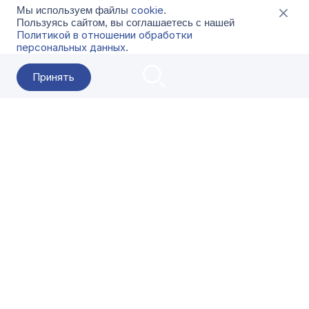
cookie
Мы используем файлы
.
Пользуясь сайтом, вы соглашаетесь с нашей
Политикой в отношении обработки
персональных данных
.
Принять
2026 Гала-Центр
О компании
Контакты
Поставщикам
Сервисы
Скачать
FAQ
Кат
Заказать звонок
8-800-500-18-42
Оформляйте заказы в приложении