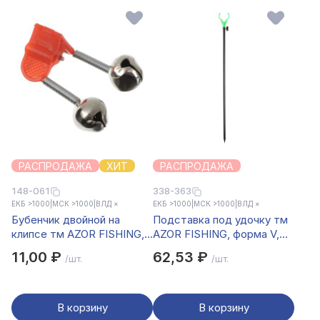
РАСПРОДАЖА
ХИТ
РАСПРОДАЖА
148-061
338-363
ЕКБ >1000
|
МСК >1000
|
ВЛД ×
ЕКБ >1000
|
МСК >1000
|
ВЛД ×
Бубенчик двойной на
Подставка под удочку тм
клипсе тм AZOR FISHING,
AZOR FISHING, форма V,
размер S, металл
металл, 1,2м
11,00 ₽
62,53 ₽
/шт.
/шт.
В корзину
В корзину