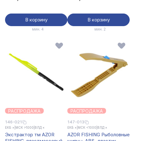
В корзину
В корзину
мин. 4
мин. 2
РАСПРОДАЖА
РАСПРОДАЖА
146-021
147-013
ЕКБ ×
|
МСК >1000
|
ВЛД ×
ЕКБ ×
|
МСК <1000
|
ВЛД ×
Экстрактор тм AZOR
AZOR FISHING Рыболовные
FISHING, пластмассовый с
щипцы, ABS -пластик,