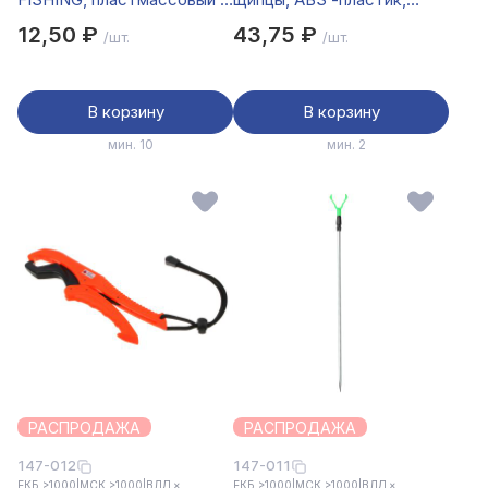
иглой
21,5х13 см
12,50 ₽
43,75 ₽
/шт.
/шт.
В корзину
В корзину
мин. 10
мин. 2
РАСПРОДАЖА
РАСПРОДАЖА
147-012
147-011
ЕКБ >1000
|
МСК >1000
|
ВЛД ×
ЕКБ >1000
|
МСК >1000
|
ВЛД ×