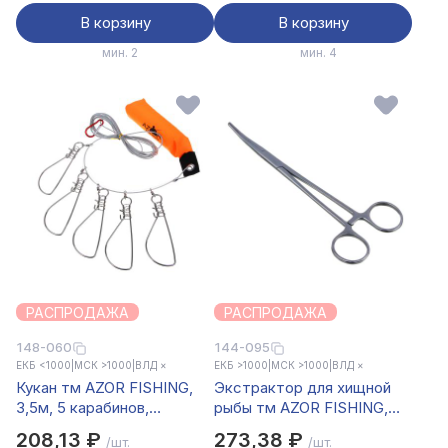
В корзину
В корзину
мин. 2
мин. 4
РАСПРОДАЖА
РАСПРОДАЖА
148-060
144-095
ЕКБ <1000
|
МСК >1000
|
ВЛД ×
ЕКБ >1000
|
МСК >1000
|
ВЛД ×
Кукан тм AZOR FISHING,
Экстрактор для хищной
3,5м, 5 карабинов,
рыбы тм AZOR FISHING,
поплавок, трос металл,
зажим стальной
208,13 ₽
273,38 ₽
/шт.
/шт.
ПВХ сумка