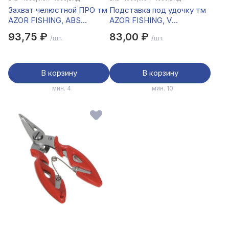
Захват челюстной ПРО тм
Подставка под удочку тм
AZOR FISHING, ABS
AZOR FISHING, V
-пластик, 24,5х5 см
алюминий, полиэтилен, 120
93,75 ₽
83,00 ₽
/шт.
/шт.
см
В корзину
В корзину
мин. 4
мин. 10