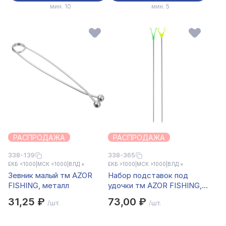
мин. 10
мин. 5
РАСПРОДАЖА
РАСПРОДАЖА
338-139
338-365
ЕКБ <1000
|
МСК <1000
|
ВЛД ×
ЕКБ >1000
|
МСК >1000
|
ВЛД ×
Зевник малый тм AZOR
Набор подставок под
FISHING, металл
удочки тм AZOR FISHING,
2шт (V+U), металл
31,25 ₽
73,00 ₽
/шт.
/шт.