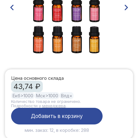
Цена основного склада
43,74 ₽
Екб
>1000
Мск
>1000
Влд
×
Количество товара не ограничено.
Подробности у
менеджера
.
Добавить в корзину
мин. заказ: 12, в коробке: 288