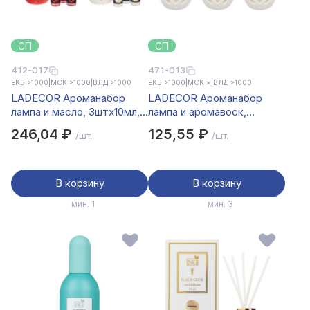
СП
СП
412-017
471-013
ЕКБ >1000
|
МСК >1000
|
ВЛД >1000
ЕКБ >1000
|
МСК ×
|
ВЛД >1000
LADECOR Ароманабор
LADECOR Ароманабор
лампа и масло, 3штx10мл,
лампа и аромавоск,
с ароматами красных
(Rose/Lavender/Sandalwood/Vani
246,04 ₽
125,55 ₽
/шт.
/шт.
ягод, ванили-
пачули,жасмина, мускуса
В корзину
В корзину
мин. 1
мин. 3