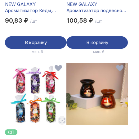
NEW GALAXY
NEW GALAXY
Ароматизатор Кеды,
Ароматизатор подвесной
цитрус, океан, ваниль,
Автопарфюм, по мотивам
90,83 ₽
100,58 ₽
/шт.
/шт.
бабл гам
Good Girl Gone bad, 5 мл
В корзину
В корзину
мин. 6
мин. 6
СП