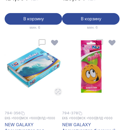
В корзину
В корзину
мин. 6
мин. 6
794-356
794-378
ЕКБ >1000
|
МСК >1000
|
ВЛД >1000
ЕКБ >1000
|
МСК >1000
|
ВЛД >1000
NEW GALAXY
NEW GALAXY