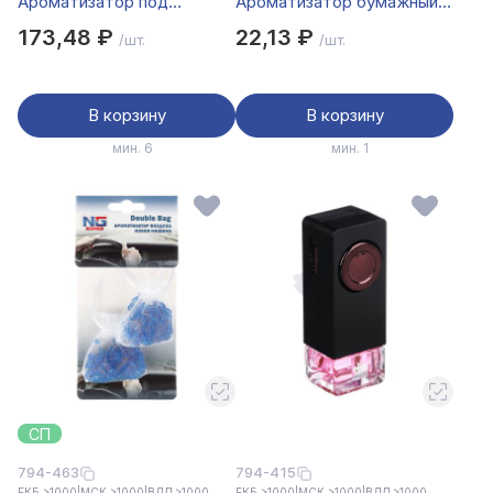
Ароматизатор под
Ароматизатор бумажный
сиденье гелевый
"Смайл", 5 гр., Бабл Гам,
173,48 ₽
22,13 ₽
/шт.
/шт.
Аромабокс океанская
дизайн GC
свежесть,200 гр
ДизайнGC
В корзину
В корзину
мин. 6
мин. 1
СП
794-463
794-415
ЕКБ >1000
|
МСК >1000
|
ВЛД >1000
ЕКБ >1000
|
МСК >1000
|
ВЛД >1000