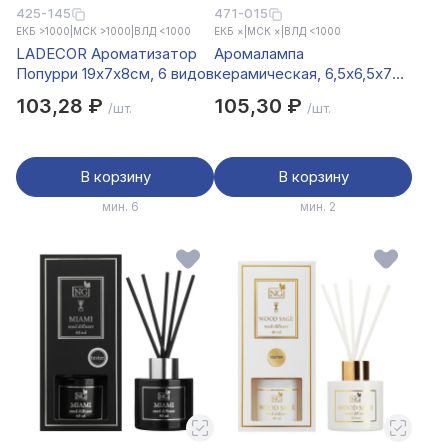
425-145
471-015
ЕКБ >1000
|
МСК >1000
|
ВЛД <1000
ЕКБ ×
|
МСК ×
|
ВЛД <1000
LADECOR Ароматизатор
Аромалампа
Попурри 19x7x8см, 6 видов
керамическая, 6,5x6,5x7
см, 2 цвета
103,28 ₽
105,30 ₽
/шт.
/шт.
В корзину
В корзину
мин. 6
мин. 2