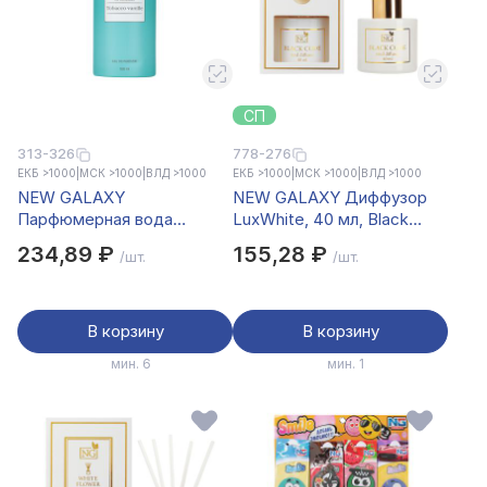
СП
313-326
778-276
ЕКБ >1000
|
МСК >1000
|
ВЛД >1000
ЕКБ >1000
|
МСК >1000
|
ВЛД >1000
NEW GALAXY
NEW GALAXY Диффузор
Парфюмерная вода
LuxWhite, 40 мл, Black
женская Perfume Tobacco
code
234,89 ₽
155,28 ₽
/шт.
/шт.
vanille, 100 мл
В корзину
В корзину
мин. 6
мин. 1