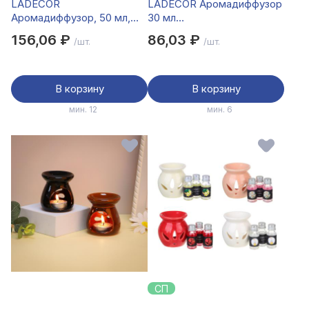
LADECOR
LADECOR Аромадиффузор
Аромадиффузор, 50 мл,
30 мл
арт.03-07
(Tropical/Sandalwood/Milk/
156,06 ₽
86,03 ₽
/шт.
/шт.
Коко,Пион,Чимни,Плюмерия,Ориентальный
Mediterraneanmorning/Wintermor
парф.,Табак и дерево
В корзину
В корзину
мин. 12
мин. 6
СП