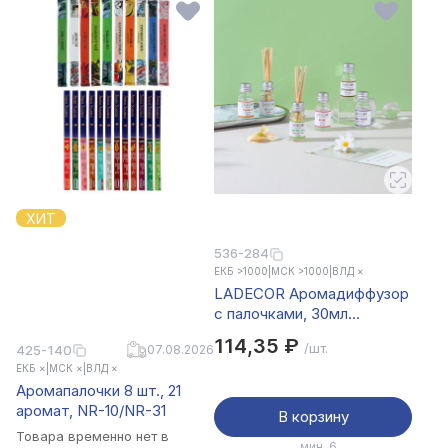
ХИТ
536-284
ЕКБ >1000
|
МСК >1000
|
ВЛД ×
LADECOR Аромадиффузор
с палочками, 30мл
6 ароматов зел. чай,
114,35 ₽
/шт.
425-140
07.08.2026
лаванда, роза, ваниль,
ЕКБ ×
|
МСК ×
|
ВЛД ×
океан, корица
Аромапалочки 8 шт., 21
аромат, NR-10/NR-31
В корзину
Товара временно нет в
мин. 6