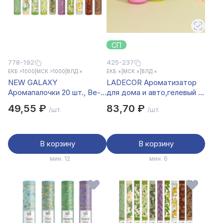
СП
778-192
425-237
ЕКБ >1000
|
МСК >1000
|
ВЛД ×
ЕКБ ×
|
МСК ×
|
ВЛД ×
NEW GALAXY
LADECОR Ароматизатор
Аромапалочки 20 шт., Ве-
для дома и авто,гелевый с
тив,Иланг,Лилия,Пачул,Сандал,Чампа,Чандан,П.санто,Агар
блеском,60г.,океан,лимон,осм
49,55 ₽
83,70 ₽
/шт.
/шт.
В корзину
В корзину
мин. 12
мин. 6