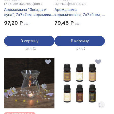
ЕКБ >1000
|
МСК >1000
|
ВЛД ×
ЕКБ >1000
|
МСК ×
|
ВЛД ×
Аромалампа "Звезды и
Аромалампа
луна", 7х7х7см, керамика,
керамическая, 7x7x9 см, 2
2 дизайна
цвета
97,20 ₽
79,46 ₽
/шт.
/шт.
В корзину
В корзину
мин. 12
мин. 2