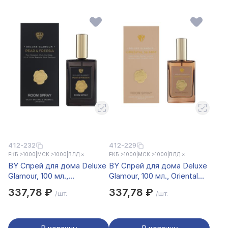
412-232
412-229
ЕКБ >1000
|
МСК >1000
|
ВЛД ×
ЕКБ >1000
|
МСК >1000
|
ВЛД ×
BY Спрей для дома Deluxe
BY Спрей для дома Deluxe
Glamour, 100 мл.,
Glamour, 100 мл., Oriental
Pear&Freesia
Sharm
337,78 ₽
337,78 ₽
/шт.
/шт.