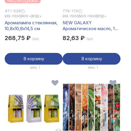
РАСПРОДАЖА
471-028
778-176
ЕКБ >1000
|
МСК ×
|
ВЛД ×
ЕКБ >1000
|
МСК >1000
|
ВЛД ×
Аромалампа стеклянная,
NEW GALAXY
10,8x10,8x14,5 см
Ароматическое масло, 10
мл woodsage, whitflow,
268,75 ₽
82,63 ₽
/шт.
/шт.
pear&fresia, blackcode,
cool wat, sandwood
В корзину
В корзину
мин. 1
мин. 1