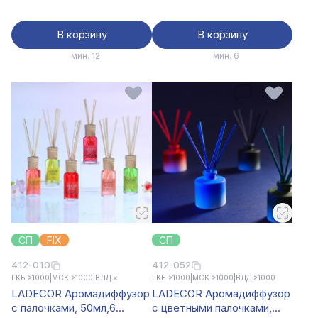
leather,Velvet Rose,Dark
чай,манго
В корзину
В корзину
мин. 12
мин. 6
СП
FIX
СП
412-010
412-052
ЕКБ >1000
|
МСК >1000
|
ВЛД ×
ЕКБ >1000
|
МСК >1000
|
ВЛД >1000
LADECOR Аромадиффузор
LADECOR Аромадиффузор
с палочками, 50мл,6
с цветными палочками,