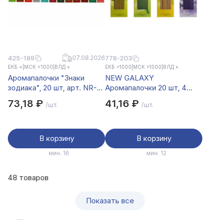
425-189
07.08.2026
778-203
ЕКБ ×
|
МСК <1000
|
ВЛД ×
ЕКБ >1000
|
МСК >1000
|
ВЛД ×
Аромапалочки "Знаки
NEW GALAXY
зодиака", 20 шт, арт. NR-
Аромапалочки 20 шт, 4
30
аромата, лаванда, цитрус,
73,18 ₽
41,16 ₽
/шт.
/шт.
лемонграсс, ваниль
В корзину
В корзину
мин. 16
мин. 12
48 товаров
Показать все