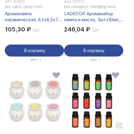
471-015
412-017
ЕКБ ×
|
МСК ×
|
ВЛД <1000
ЕКБ >1000
|
МСК >1000
|
ВЛД >1000
Аромалампа
LADECOR Ароманабор
керамическая, 6,5x6,5x7
лампа и масло, 3штx10мл,
см, 2 цвета
с ароматами красных
105,30 ₽
246,04 ₽
/шт.
/шт.
ягод, ванили-
пачули,жасмина, мускуса
В корзину
В корзину
мин. 2
мин. 1