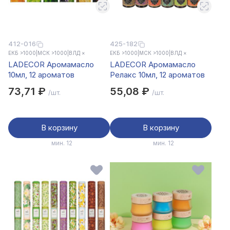
412-016
425-182
ЕКБ >1000
|
МСК >1000
|
ВЛД ×
ЕКБ >1000
|
МСК >1000
|
ВЛД ×
LADECOR Аромамасло
LADECOR Аромамасло
10мл, 12 ароматов
Релакс 10мл, 12 ароматов
73,71 ₽
55,08 ₽
/шт.
/шт.
В корзину
В корзину
мин. 12
мин. 12