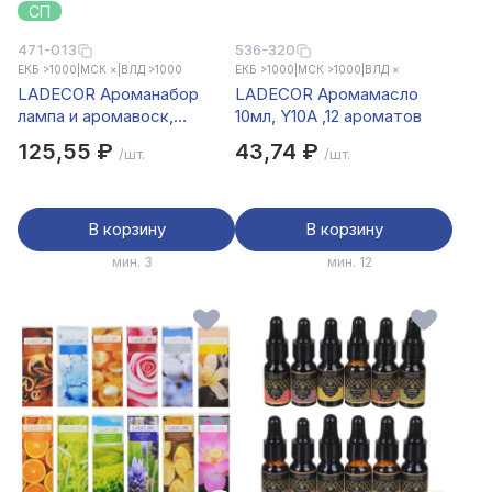
СП
471-013
536-320
ЕКБ >1000
|
МСК ×
|
ВЛД >1000
ЕКБ >1000
|
МСК >1000
|
ВЛД ×
LADECOR Ароманабор
LADECOR Аромамасло
лампа и аромавоск,
10мл, Y10A ,12 ароматов
(Rose/Lavender/Sandalwood/Vanilla/Cotton/Ocean)
125,55 ₽
43,74 ₽
/шт.
/шт.
В корзину
В корзину
мин. 3
мин. 12