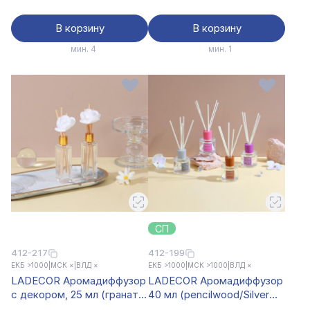
В корзину
В корзину
мин. 4
мин. 1
СП
412-217
412-199
ЕКБ >1000
|
МСК ×
|
ВЛД ×
ЕКБ >1000
|
МСК >1000
|
ВЛД ×
LADECOR Аромадиффузор
LADECOR Аромадиффузор
с декором, 25 мл (гранат,
40 мл (pencilwood/Silver
вишня, лимон, лаванда,
mountain/baby bear