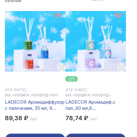
наличии
СП
412-047
412-048
ЕКБ >1000
|
МСК >1000
|
ВЛД >1000
ЕКБ >1000
|
МСК >1000
|
ВЛД ×
LADECOR Аромадиффузор
LADECOR Аромадиф.с
с палочками, 35 мл, 6
пал.,40 мл,6
ароматов
аром.Лён,Гардения,Лотос,Вани
89,38 ₽
78,74 ₽
/шт.
/шт.
жасмин,лаванда,сандал,свежесть,кокос,вес.травы
и манго,Черн.чай и ветивер