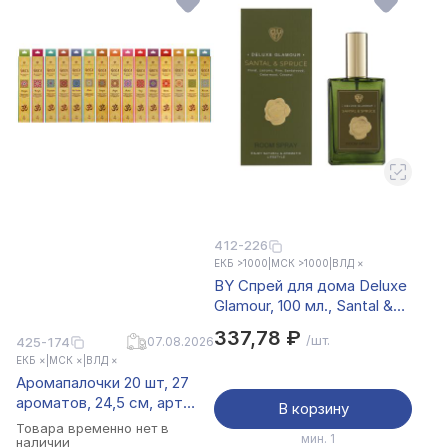
412-226
ЕКБ >1000
|
МСК >1000
|
ВЛД ×
BY Спрей для дома Deluxe
Glamour, 100 мл., Santal &
Spruce
337,78 ₽
/шт.
425-174
07.08.2026
ЕКБ ×
|
МСК ×
|
ВЛД ×
Аромапалочки 20 шт, 27
ароматов, 24,5 см, арт
В корзину
2010/NR-25
Товара временно нет в
мин. 1
наличии