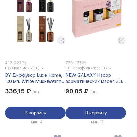
412-223
778-175
ЕКБ >1000
|
МСК ×
|
ВЛД ×
ЕКБ >1000
|
МСК >1000
|
ВЛД ×
BY Диффузор Luxe Home,
NEW GALAXY Набор
100 мл. White Musk&Warm
ароматических масел 3шт,
Vanilla,Black leather,Velvet
ваниль, лаванда, цитрус
336,15 ₽
90,85 ₽
/шт.
/шт.
Rose,Dark Amber
В корзину
В корзину
мин. 4
мин. 12