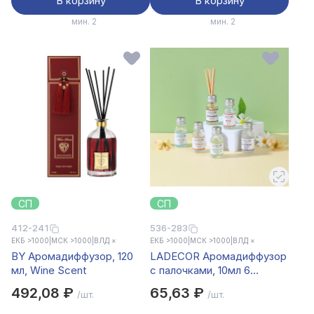
В корзину
В корзину
мин. 2
мин. 2
СП
СП
412-241
536-283
ЕКБ >1000
|
МСК >1000
|
ВЛД ×
ЕКБ >1000
|
МСК >1000
|
ВЛД ×
BY Аромадиффузор, 120
LADECOR Аромадиффузор
мл, Wine Scent
с палочками, 10мл 6
ароматов
492,08 ₽
65,63 ₽
/шт.
/шт.
зел.чай,лаванда,роза,ваниль,ок