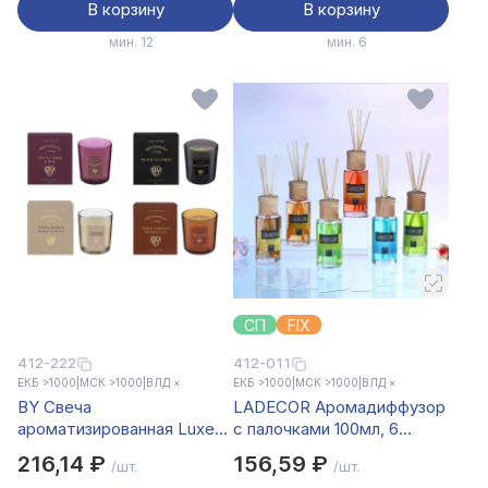
В корзину
В корзину
мин. 12
мин. 6
СП
FIX
412-222
412-011
ЕКБ >1000
|
МСК >1000
|
ВЛД ×
ЕКБ >1000
|
МСК >1000
|
ВЛД ×
BY Свеча
LADECOR Аромадиффузор
ароматизированная Luxe
с палочками 100мл, 6
Home, 135гр., White
ароматов дерево,
216,14 ₽
156,59 ₽
/шт.
/шт.
Musk&Warm Vanilla,Black
апельсин,лемонграсс,лен,белый