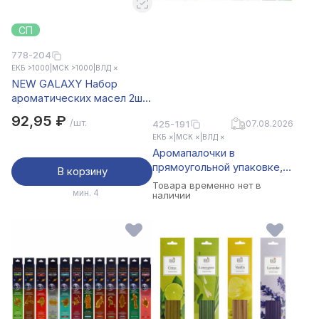
СП
778-204
ЕКБ >1000
|
МСК >1000
|
ВЛД ×
NEW GALAXY Набор
ароматических масел 2шт,
(ваниль, лаванда) (ваниль,
92,95 ₽
/шт.
425-191
07.08.2026
цитрус) (лаванда, цитрус)
ЕКБ ×
|
МСК ×
|
ВЛД ×
Аромапалочки в
прямоугольной упаковке,
В корзину
20 шт., арт. NR-20
Товара временно нет в
мин. 4
наличии