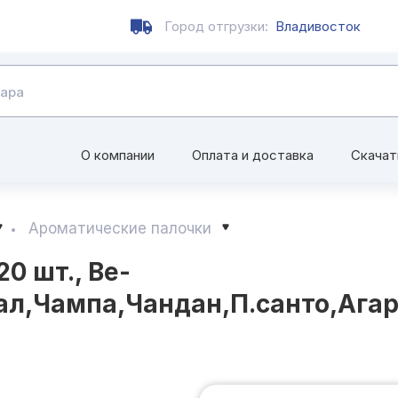
Город отгрузки:
Владивосток
О компании
Оплата и доставка
Скачат
Ароматические палочки
 шт., Ве-
ал,Чампа,Чандан,П.санто,Ага