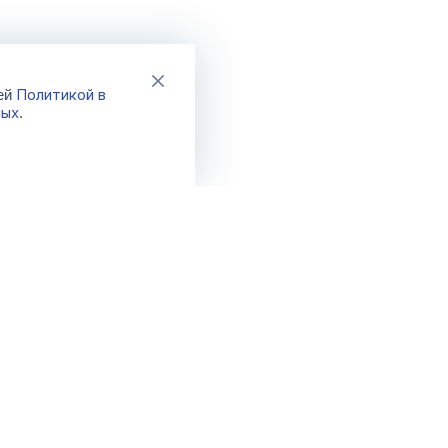
Политикой в
шей
ных
.
Каталог
Акции
Новинки
Распродажа
Хиты
Спецпредло
Бренды
Фикс