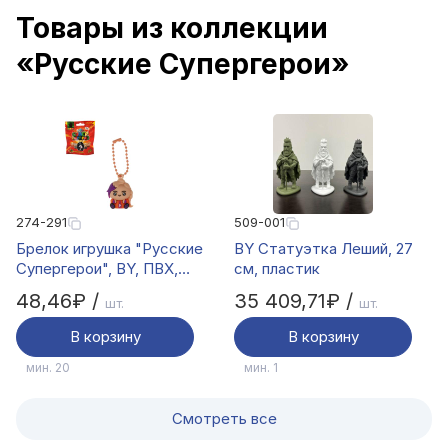
Товары из коллекции
«Русские Супергерои»
274-291
509-001
Брелок игрушка "Русские
BY Статуэтка Леший, 27
Супергерои", BY, ПВХ,
см, пластик
9х11см, 10 дизайнов
48,46₽ /
35 409,71₽ /
шт.
шт.
В корзину
В корзину
мин. 20
мин. 1
Смотреть все