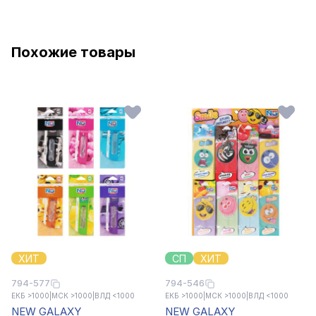
Похожие товары
ХИТ
СП
ХИТ
794-577
794-546
ЕКБ >1000
|
МСК >1000
|
ВЛД <1000
ЕКБ >1000
|
МСК >1000
|
ВЛД <1000
NEW GALAXY
NEW GALAXY