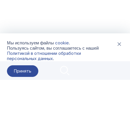
cookie
Мы используем файлы
.
Пользуясь сайтом, вы соглашаетесь с нашей
Политикой в отношении обработки
персональных данных
.
Принять
2026 Гала-Центр
О компании
Контакты
Поставщикам
Сервисы
Скачать
FAQ
Кат
Заказать звонок
8-800-500-18-42