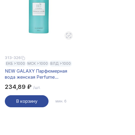
313-326
ЕКБ >1000
МСК >1000
ВЛД >1000
NEW GALAXY Парфюмерная
вода женская Perfume
Tobacco vanille, 100 мл
234,89 ₽
/шт.
В корзину
мин. 6