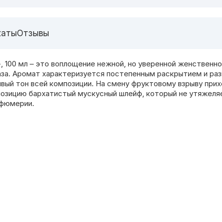
каты
Отзывы
 100 мл – это воплощение нежной, но уверенной женствен
за. Аромат характеризуется постепенным раскрытием и раз
ривый тон всей композиции. На смену фруктовому взрыву при
озицию бархатистый мускусный шлейф, который не утяжеляе
рфюмерии.