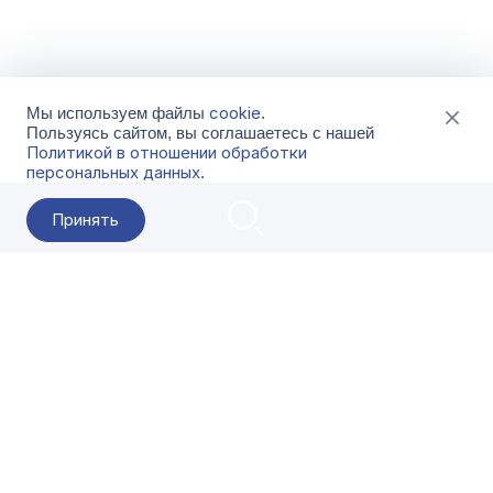
cookie
Мы используем файлы
.
Пользуясь сайтом, вы соглашаетесь с нашей
Политикой в отношении обработки
персональных данных
.
Принять
2026 Гала-Центр
О компании
Контакты
Поставщикам
Сервисы
Скачать
FAQ
Кат
Заказать звонок
8-800-500-18-42