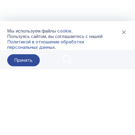
cookie
Мы используем файлы
.
Пользуясь сайтом, вы соглашаетесь с нашей
Политикой в отношении обработки
персональных данных
.
Принять
2026 Гала-Центр
О компании
Контакты
Поставщикам
Сервисы
Скачать
FAQ
Кат
Заказать звонок
8-800-500-18-42