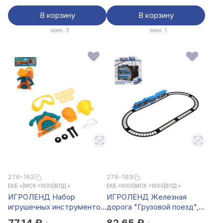
В корзину
В корзину
мин. 3
мин. 1
276-162
276-163
ЕКБ ×
|
МСК >1000
|
ВЛД ×
ЕКБ >1000
|
МСК >1000
|
ВЛД ×
ИГРОЛЕНД Набор
ИГРОЛЕНД Железная
игрушечных инструментов
дорога "Грузовой поезд",
"Мастер на все руки", PP,
движение, 1хАА, пластик,