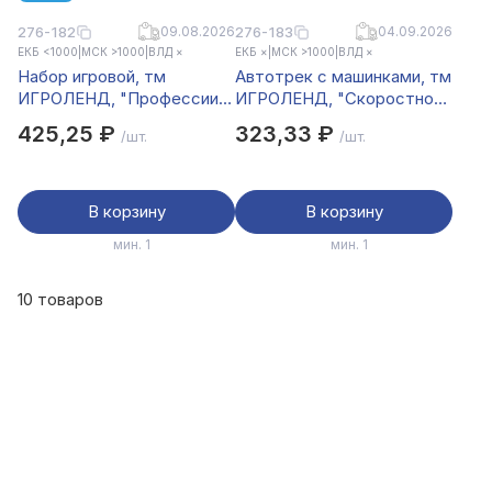
276-182
09.08.2026
276-183
04.09.2026
ЕКБ <1000
|
МСК >1000
|
ВЛД ×
ЕКБ ×
|
МСК >1000
|
ВЛД ×
Набор игровой, тм
Автотрек с машинками, тм
ИГРОЛЕНД, "Профессии
ИГРОЛЕНД, "Скоростной
мини", пожарный, PP
спуск", 8 этажей, 4 маш,
425,25 ₽
323,33 ₽
/шт.
/шт.
PP
В корзину
В корзину
мин. 1
мин. 1
10 товаров