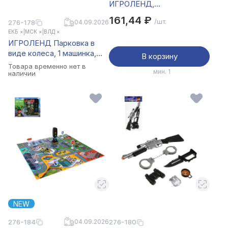
ИГРОЛЕНД,
"Мастерская", PP
161,44 ₽
/шт.
276-178
04.09.2026
ЕКБ ×
|
МСК ×
|
ВЛД ×
ИГРОЛЕНД Парковка в
виде колеса, 1 машинка,
В корзину
ABS, PP, металл, 22х9х20
Товара временно нет в
мин. 1
см, 4 дизайна
наличии
NEW
276-184
04.09.2026
276-180