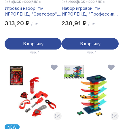
ЕКБ ×
|
МСК >1000
|
ВЛД ×
ЕКБ >1000
|
МСК >1000
|
ВЛД ×
Игровой набор, тм
Набор игровой, тм
ИГРОЛЕНД, "Светофор",
ИГРОЛЕНД, "Профессии
машинка, дорожные знаки,
мини", PP
313,20 ₽
238,91 ₽
/шт.
/шт.
свет, звук, инерция,
3хLR44, PP
В корзину
В корзину
мин. 1
мин. 1
NEW