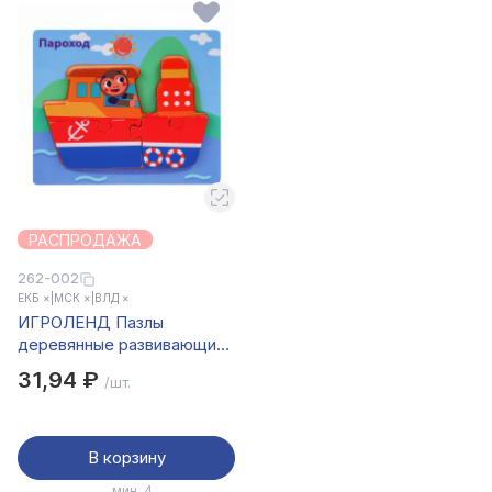
РАСПРОДАЖА
262-002
ЕКБ ×
|
МСК ×
|
ВЛД ×
ИГРОЛЕНД Пазлы
деревянные развивающие
для малышей, 13х11см, 4
31,94 ₽
/шт.
дизайнов, дерево
В корзину
мин. 4