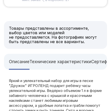
Товары представлены в ассортименте,
выбор цветов или моделей
не предоставляется. На фотографиях могут
быть представлены не все варианты.
Описание
Технические характеристики
Сертифи
Яркий и увлекательный набор для игры в песке
"Дружок" ИГРОЛЕНД подарит ребёнку часы
увлекательной игры. Ведёрко объемом 1 л в форме
забавного человечка с крышкой и красочными
наклейками станет любимым игровым
аксессуаром, а удобные лопатка и грабли помогут
строить замки и рыть тоннели. Сито и воронка