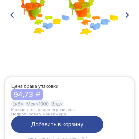
Цена брака упаковки
94,73 ₽
Екб
×
Мск
<1000
Влд
×
Количество товара ограничено.
Подробности у
менеджера
.
Добавить в корзину
мин. заказ: 1, в коробке: 27