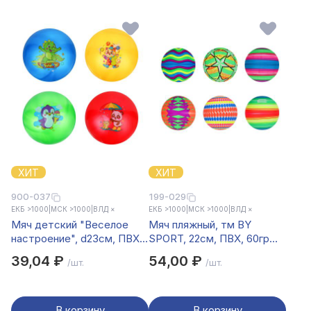
ХИТ
ХИТ
900-037
199-029
ЕКБ >1000
|
МСК >1000
|
ВЛД ×
ЕКБ >1000
|
МСК >1000
|
ВЛД ×
Мяч детский "Веселое
Мяч пляжный, тм BY
настроение", d23см, ПВХ,
SPORT, 22см, ПВХ, 60гр
4 дизайна
(+-10%), 6 цветов
39,04 ₽
54,00 ₽
/шт.
/шт.
В корзину
В корзину