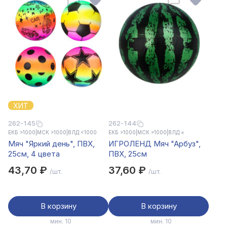
ХИТ
262-145
262-144
ЕКБ >1000
|
МСК >1000
|
ВЛД <1000
ЕКБ >1000
|
МСК >1000
|
ВЛД ×
Мяч "Яркий день", ПВХ,
ИГРОЛЕНД Мяч "Арбуз",
25см, 4 цвета
ПВХ, 25см
43,70 ₽
37,60 ₽
/шт.
/шт.
В корзину
В корзину
мин. 10
мин. 10