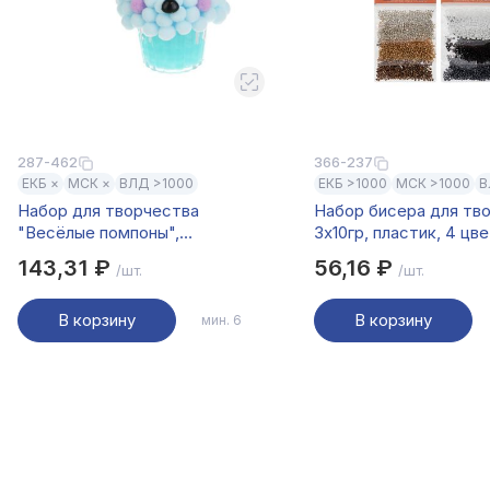
287-462
366-237
ЕКБ ×
МСК ×
ВЛД >1000
ЕКБ >1000
МСК >1000
В
Набор для творчества
Набор бисера для тв
"Весёлые помпоны",
3x10гр, пластик, 4 цв
ХОББИХИТ, PP, TPR,
143,31 ₽
56,16 ₽
/шт.
/шт.
полиэстер
В корзину
В корзину
мин. 6