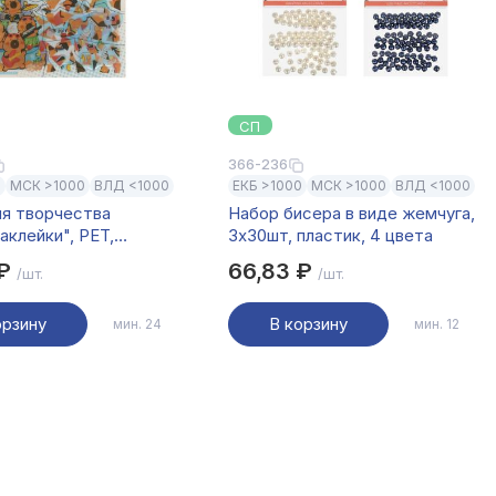
СП
366-236
0
МСК >1000
ВЛД <1000
ЕКБ >1000
МСК >1000
ВЛД <1000
ля творчества
Набор бисера в виде жемчуга,
аклейки", PET,
3x30шт, пластик, 4 цвета
м, 24 дизайна
 ₽
66,83 ₽
/шт.
/шт.
орзину
В корзину
мин. 24
мин. 12