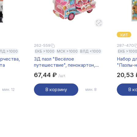
ХИТ
262-559
287-470
ЛД >1000
ЕКБ >1000
МСК >1000
ВЛД <1000
ЕКБ >100
орчества,
3Д пазл "Весёлое
Набор д
ета
путешествие", пенокартон,
"Пазлы-н
14х10х4,5см, 4 вида
14,2х22с
67,44 ₽
20,53
/шт.
В корзину
В к
мин. 12
мин. 8