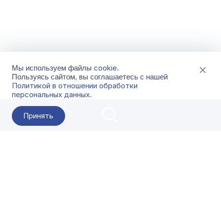
cookie
Мы используем файлы
.
Пользуясь сайтом, вы соглашаетесь с нашей
Политикой в отношении обработки
персональных данных
.
Принять
2026 Гала-Центр
О компании
Контакты
Поставщикам
Сервисы
Скачать
FAQ
Кат
Заказать звонок
8-800-500-18-42