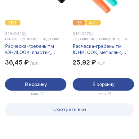
ХИТ
FIX
ХИТ
319-041
319-017
ЕКБ >1000
|
МСК >1000
|
ВЛД <1000
ЕКБ >1000
|
МСК >1000
|
ВЛД <1000
Расческа-гребень тм
Расческа-гребень тм
ЮНИLOOK, пластик,
ЮНИLOOK, металлик,
21x5см, черный, РР-1102
пластик, 17,7х3,1см, 4-6
36,45 ₽
25,92 ₽
/шт.
/шт.
цветов
В корзину
В корзину
мин. 12
мин. 12
Смотреть все