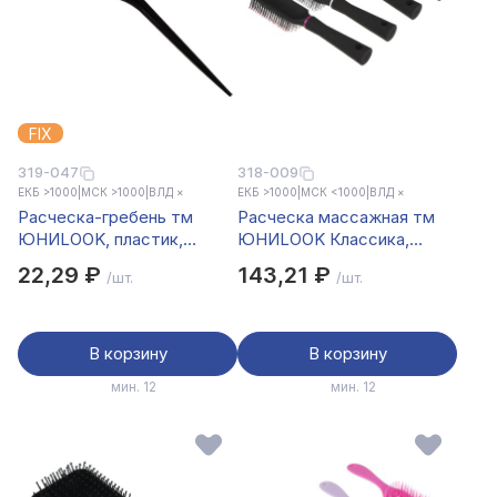
FIX
319-047
318-009
ЕКБ >1000
|
МСК >1000
|
ВЛД ×
ЕКБ >1000
|
МСК <1000
|
ВЛД ×
Расческа-гребень тм
Расческа массажная тм
ЮНИLOOK, пластик,
ЮНИLOOK Классика,
черный, 21,5х2,5 см
пластик, 22см, 4 цвета
22,29 ₽
143,21 ₽
/шт.
/шт.
В корзину
В корзину
мин. 12
мин. 12