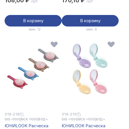
108,00 ₽
170,10 ₽
/шт.
/шт.
пластик, 24,2х7см, 4 цвета
В корзину
В корзину
мин. 12
мин. 6
319-218
319-210
ЕКБ >1000
|
МСК >1000
|
ВЛД ×
ЕКБ <1000
|
МСК >1000
|
ВЛД ×
ЮНИLOOK Расческа
ЮНИLOOK Расческа