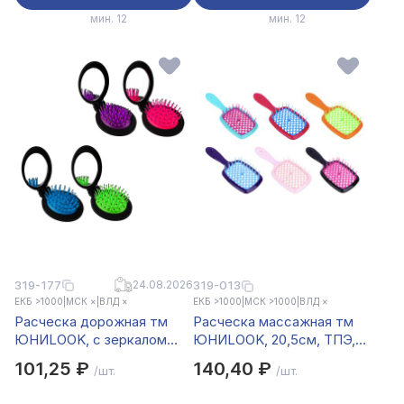
мин. 12
мин. 12
319-177
24.08.2026
319-013
ЕКБ >1000
|
МСК ×
|
ВЛД ×
ЕКБ >1000
|
МСК >1000
|
ВЛД ×
Расческа дорожная тм
Расческа массажная тм
ЮНИLOOK, с зеркалом
ЮНИLOOK, 20,5см, ТПЭ,
пластик, стекло, 6х8см, 4
AБС пластик, 4 цвета
101,25 ₽
140,40 ₽
/шт.
/шт.
цвета