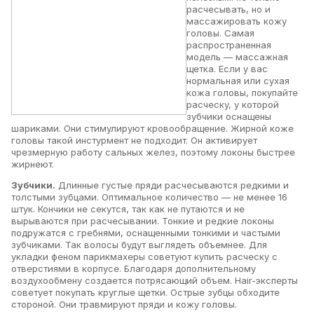
расчесывать, но и
массажировать кожу
головы. Самая
распространенная
модель — массажная
щетка. Если у вас
нормальная или сухая
кожа головы, покупайте
расческу, у которой
зубчики оснащены
шариками. Они стимулируют кровообращение. Жирной коже
головы такой инстурмент не подходит. Он активирует
чрезмерную работу сальных желез, поэтому локоны быстрее
жирнеют.
Зубчики.
Длинные густые пряди расчесываются редкими и
толстыми зубцами. Оптимальное количество — не менее 16
штук. Кончики не секутся, так как не путаются и не
вырываются при расчесывании. Тонкие и редкие локоны
подружатся с гребнями, оснащенными тонкими и частыми
зубчиками. Так волосы будут выглядеть объемнее. Для
укладки феном парикмахеры советуют купить расческу с
отверстиями в корпусе. Благодаря дополнительному
воздухообмену создается потрясающий объем. Hair-эксперты
советует покупать круглые щетки. Острые зубцы обходите
стороной. Они травмируют пряди и кожу головы.