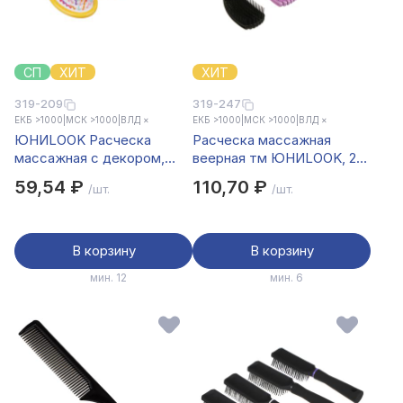
СП
ХИТ
ХИТ
319-209
319-247
ЕКБ >1000
|
МСК >1000
|
ВЛД ×
ЕКБ >1000
|
МСК >1000
|
ВЛД ×
ЮНИLOOK Расческа
Расческа массажная
массажная с декором,
веерная тм ЮНИLOOK, 23
пластик, 14х6см, 4 дизайна
см, пластик, 4 цвета
59,54 ₽
110,70 ₽
/шт.
/шт.
В корзину
В корзину
мин. 12
мин. 6