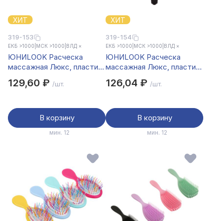
ХИТ
ХИТ
319-153
319-154
ЕКБ >1000
|
МСК >1000
|
ВЛД ×
ЕКБ >1000
|
МСК >1000
|
ВЛД ×
ЮНИLOOK Расческа
ЮНИLOOK Расческа
массажная Люкс, пластик,
массажная Люкс, пластик,
22.5х4см
23.5х3.8см
129,60 ₽
126,04 ₽
/шт.
/шт.
В корзину
В корзину
мин. 12
мин. 12