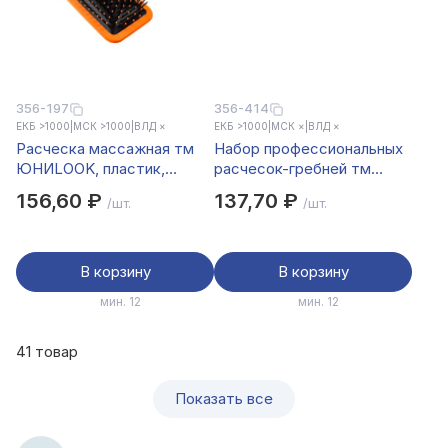
356-197
356-414
ЕКБ >1000
|
МСК >1000
|
ВЛД ×
ЕКБ >1000
|
МСК ×
|
ВЛД ×
Расческа массажная тм
Набор профессиональных
ЮНИLOOK, пластик,
расчесок-гребней тм
силикон, 25,5см, 2 цвета
ЮНИLOOK, 10пр., пластик,
156,60 ₽
137,70 ₽
/шт.
/шт.
черный
В корзину
В корзину
мин. 12
мин. 12
41 товар
Показать все