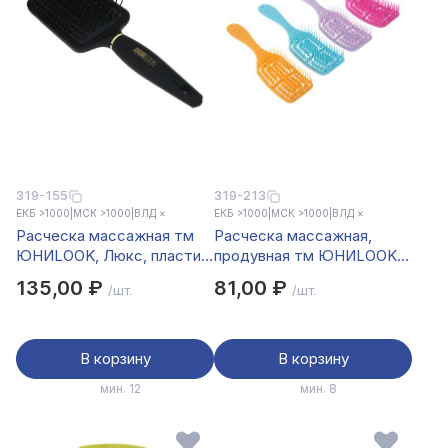
319-155
319-213
ЕКБ >1000
|
МСК >1000
|
ВЛД ×
ЕКБ >1000
|
МСК >1000
|
ВЛД ×
Расческа массажная тм
Расческа массажная,
ЮНИLOOK, Люкс, пластик,
продувная тм ЮНИLOOK,
25.5х8.5см
пластик, 20,5x5,5см, 4
135,00 ₽
81,00 ₽
/шт.
/шт.
цвета
В корзину
В корзину
мин. 12
мин. 8