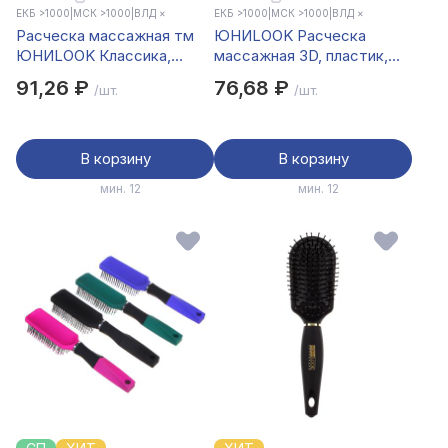
ЕКБ >1000
|
МСК >1000
|
ВЛД ×
ЕКБ >1000
|
МСК >1000
|
ВЛД ×
Расческа массажная тм
ЮНИLOOK Расческа
ЮНИLOOK Классика,
массажная 3D, пластик,
пластик, 23,8х6см, черно-
21,7х6,8см, 3-4 дизайна
91,26 ₽
76,68 ₽
/шт.
/шт.
серая
В корзину
В корзину
мин. 12
мин. 12