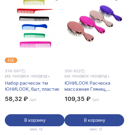
FIX
319-097
356-922
ЕКБ >1000
|
МСК >1000
|
ВЛД ×
ЕКБ >1000
|
МСК >1000
|
ВЛД ×
Набор расчесок тм
ЮНИLOOK Расческа
ЮНИLOOK, 6шт, пластик
массажная Глянец,
пластик, 13,8х5,6см, 3-4
58,32 ₽
109,35 ₽
/шт.
/шт.
цвета
В корзину
В корзину
мин. 12
мин. 12