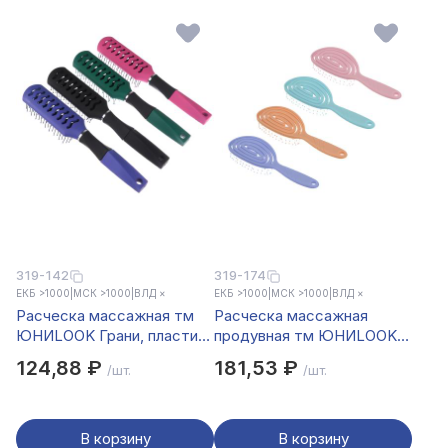
319-142
319-174
ЕКБ >1000
|
МСК >1000
|
ВЛД ×
ЕКБ >1000
|
МСК >1000
|
ВЛД ×
Расческа массажная тм
Расческа массажная
ЮНИLOOK Грани, пластик,
продувная тм ЮНИLOOK,
23.5х4,2см, 4 цвета
пластик, 19,5х6 см, 4
124,88 ₽
181,53 ₽
/шт.
/шт.
цвета
В корзину
В корзину