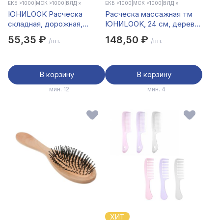
ЕКБ >1000
|
МСК >1000
|
ВЛД ×
ЕКБ >1000
|
МСК >1000
|
ВЛД ×
ЮНИLOOK Расческа
Расческа массажная тм
складная, дорожная,
ЮНИLOOK, 24 см, дерево,
пластик, нейлон, 21x2,8см,
пластик
55,35 ₽
148,50 ₽
/шт.
/шт.
2 цвета
В корзину
В корзину
мин. 12
мин. 4
ХИТ