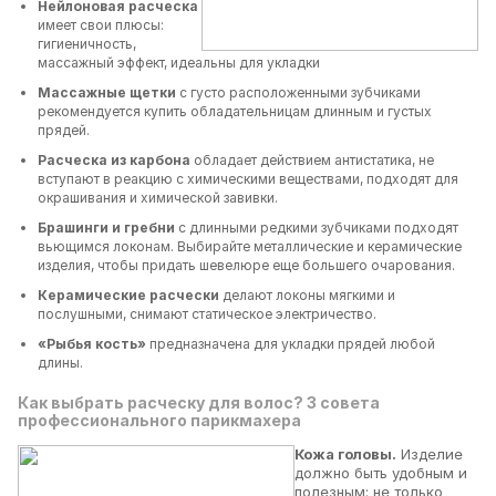
Нейлоновая расческа
имеет свои плюсы:
гигиеничность,
массажный эффект, идеальны для укладки
Массажные щетки
с густо расположенными зубчиками
рекомендуется купить обладательницам длинным и густых
прядей.
Расческа из карбона
обладает действием антистатика, не
вступают в реакцию с химическими веществами, подходят для
окрашивания и химической завивки.
Брашинги и гребни
с длинными редкими зубчиками подходят
вьющимся локонам. Выбирайте металлические и керамические
изделия, чтобы придать шевелюре еще большего очарования.
Керамические расчески
делают локоны мягкими и
послушными, снимают статическое электричество.
«Рыбья кость»
предназначена для укладки прядей любой
длины.
Как выбрать расческу для волос? 3 совета
профессионального парикмахера
Кожа головы.
Изделие
должно быть удобным и
полезным: не только