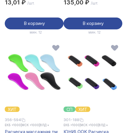
13,01 ₽
135,00 ₽
/шт.
/шт.
В корзину
В корзину
мин. 12
мин. 12
ХИТ
СП
ХИТ
356-594
301-188
ЕКБ >1000
|
МСК >1000
|
ВЛД ×
ЕКБ >1000
|
МСК >1000
|
ВЛД ×
Расческа массажная тм
ЮНИLOOK Расческа