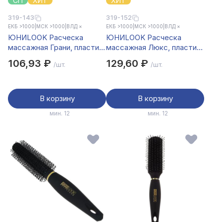
СП
ХИТ
ХИТ
319-143
319-152
ЕКБ >1000
|
МСК >1000
|
ВЛД ×
ЕКБ >1000
|
МСК >1000
|
ВЛД ×
ЮНИLOOK Расческа
ЮНИLOOK Расческа
массажная Грани, пластик,
массажная Люкс, пластик,
23х3,7см, 4 цвета
24х6.3см
106,93 ₽
129,60 ₽
/шт.
/шт.
В корзину
В корзину
мин. 12
мин. 12