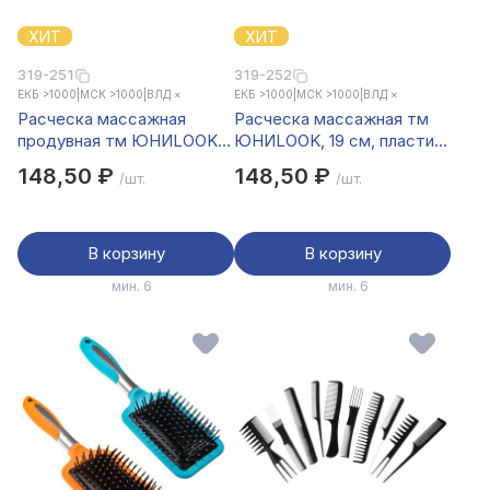
ХИТ
ХИТ
319-251
319-252
ЕКБ >1000
|
МСК >1000
|
ВЛД ×
ЕКБ >1000
|
МСК >1000
|
ВЛД ×
Расческа массажная
Расческа массажная тм
продувная тм ЮНИLOOK,
ЮНИLOOK, 19 см, пластик,
22 см, пластик, 3 цвета
3 цвета
148,50 ₽
148,50 ₽
/шт.
/шт.
В корзину
В корзину
мин. 6
мин. 6