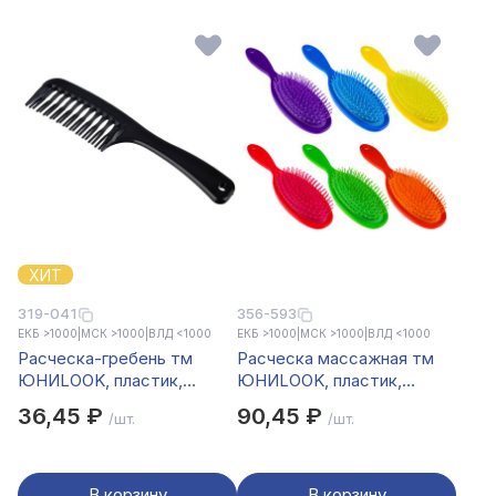
ХИТ
319-041
356-593
ЕКБ >1000
|
МСК >1000
|
ВЛД <1000
ЕКБ >1000
|
МСК >1000
|
ВЛД <1000
Расческа-гребень тм
Расческа массажная тм
ЮНИLOOK, пластик,
ЮНИLOOK, пластик,
21x5см, черный, РР-1102
22х7см, 6 цветов
36,45 ₽
90,45 ₽
/шт.
/шт.
В корзину
В корзину