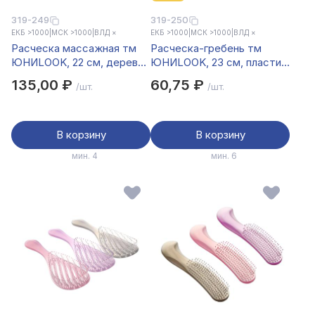
319-249
319-250
ЕКБ >1000
|
МСК >1000
|
ВЛД ×
ЕКБ >1000
|
МСК >1000
|
ВЛД ×
Расческа массажная тм
Расческа-гребень тм
ЮНИLOOK, 22 см, дерево,
ЮНИLOOK, 23 см, пластик,
пластик
3 цвета
135,00 ₽
60,75 ₽
/шт.
/шт.
В корзину
В корзину
мин. 4
мин. 6