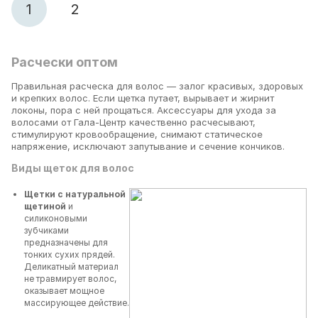
1
2
Расчески оптом
Правильная расческа для волос — залог красивых, здоровых
и крепких волос. Если щетка путает, вырывает и жирнит
локоны, пора с ней прощаться. Аксессуары для ухода за
волосами от Гала-Центр качественно расчесывают,
стимулируют кровообращение, снимают статическое
напряжение, исключают запутывание и сечение кончиков.
Виды щеток для волос
Щетки с натуральной
щетиной
и
силиконовыми
зубчиками
предназначены для
тонких сухих прядей.
Деликатный материал
не травмирует волос,
оказывает мощное
массирующее действие.