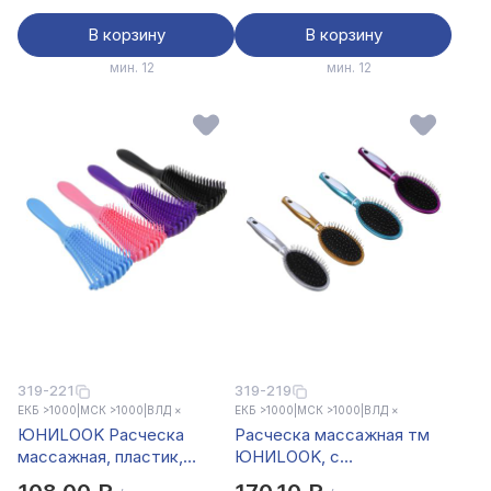
В корзину
В корзину
мин. 12
мин. 12
319-221
319-219
ЕКБ >1000
|
МСК >1000
|
ВЛД ×
ЕКБ >1000
|
МСК >1000
|
ВЛД ×
ЮНИLOOK Расческа
Расческа массажная тм
массажная, пластик,
ЮНИLOOK, с
24х7,5см, 4 цвета
металл.зубчиками,