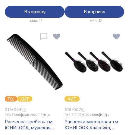
В корзину
В корзину
мин. 12
мин. 12
FIX
ХИТ
ХИТ
319-094
318-007
ЕКБ >1000
|
МСК >1000
|
ВЛД ×
ЕКБ >1000
|
МСК >1000
|
ВЛД ×
Расческа-гребень тм
Расческа массажная тм
ЮНИLOOK, мужская,
ЮНИLOOK Классика,
пластик, 14,2см, черный
пластик, 24см, 4 цвета