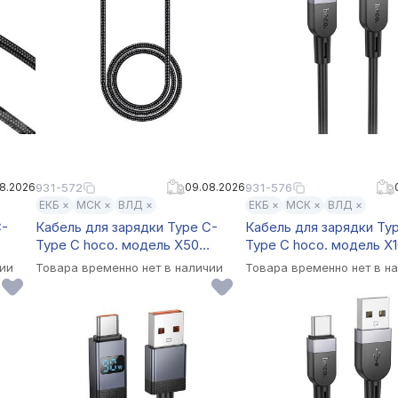
8.2026
931-572
09.08.2026
931-576
ЕКБ ×
МСК ×
ВЛД ×
ЕКБ ×
МСК ×
ВЛД ×
C-
Кабель для зарядки Type C-
Кабель для зарядки Ty
Type C hoco. модель X50
Type C hoco. модель X
Exquisito, 100Вт, 1 м, черный
Energy, 60Вт, 3 м, силик
чии
Товара временно нет в наличии
Товара временно нет в н
черный