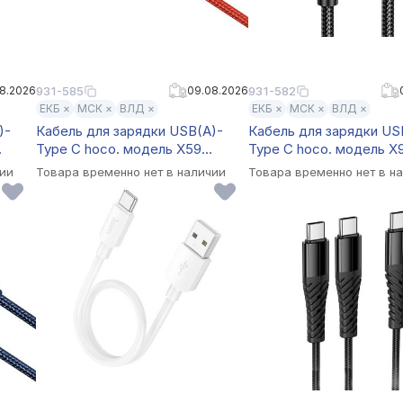
8.2026
931-585
09.08.2026
931-582
ЕКБ ×
МСК ×
ВЛД ×
ЕКБ ×
МСК ×
ВЛД ×
)-
Кабель для зарядки USB(A)-
Кабель для зарядки US
Type C hoco. модель X59
Type C hoco. модель X
Victory, 1 м, красный
Radiance, 3 м, черный
чии
Товара временно нет в наличии
Товара временно нет в н