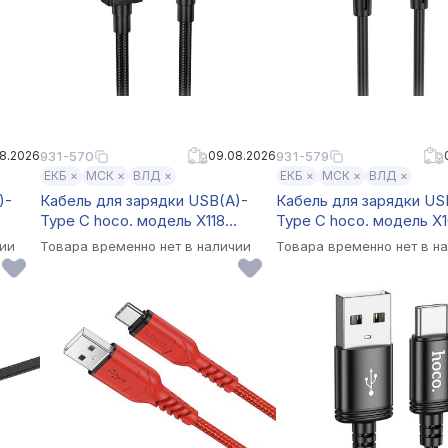
8.2026
931-570
09.08.2026
931-579
ЕКБ ×
МСК ×
ВЛД ×
ЕКБ ×
МСК ×
ВЛД ×
)-
Кабель для зарядки USB(A)-
Кабель для зарядки US
Type C hoco. модель X118
Type C hoco. модель X
рный
Generous, 1 м, 5А, с дисплеем,
Energy, 3 м, силикон, ч
чии
Товара временно нет в наличии
Товара временно нет в н
черный