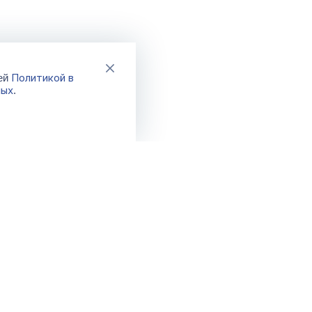
Политикой в
шей
ных
.
Каталог
Акции
Новинки
Распродажа
Хиты
Спецпредло