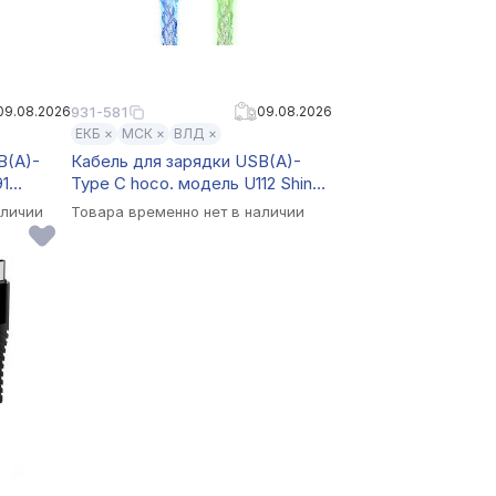
09.08.2026
931-581
09.08.2026
ЕКБ ×
МСК ×
ВЛД ×
B(A)-
Кабель для зарядки USB(A)-
91
Type C hoco. модель U112 Shine,
1 м, светящийся, серый
аличии
Товара временно нет в наличии