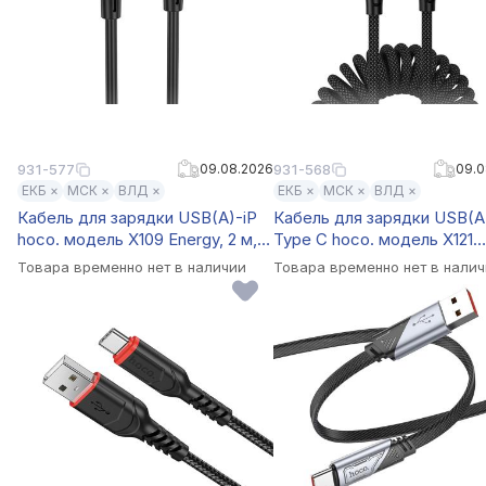
931-577
09.08.2026
931-568
09.0
ЕКБ ×
МСК ×
ВЛД ×
ЕКБ ×
МСК ×
ВЛД ×
Кабель для зарядки USB(A)-iP
Кабель для зарядки USB(A
hoco. модель X109 Energy, 2 м,
Type C hoco. модель X121
силикон, черный
Nuevo, 1 м, пружинный, че
Товара временно нет в наличии
Товара временно нет в нали