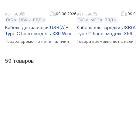
931-588
09.08.2026
931-586
09.0
ЕКБ ×
МСК ×
ВЛД ×
ЕКБ ×
МСК ×
ВЛД ×
Кабель для зарядки USB(A)-
Кабель для зарядки USB(A
Type C hoco. модель X89 Wind,
Type C hoco. модель X59
2 м, черный
Victory, 1 м, синий
Товара временно нет в наличии
Товара временно нет в нали
59 товаров