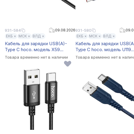
931-584
09.08.2026
931-580
09.0
ЕКБ ×
МСК ×
ВЛД ×
ЕКБ ×
МСК ×
ВЛД ×
Кабель для зарядки USB(A)-
Кабель для зарядки USB(A
Type C hoco. модель X59
Type C hoco. модель U119
Victory, 1 м, черный
Machine, 1 м, 5А, черный
Товара временно нет в наличии
Товара временно нет в нали