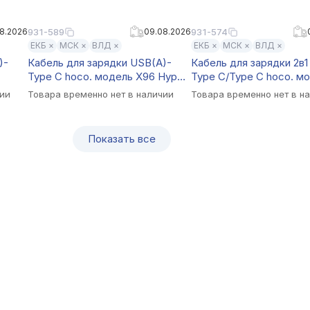
8.2026
931-589
09.08.2026
931-574
ЕКБ ×
МСК ×
ВЛД ×
ЕКБ ×
МСК ×
ВЛД ×
)-
Кабель для зарядки USB(A)-
Кабель для зарядки 2в1
Type C hoco. модель X96 Hyper,
Type C/Type C hoco. м
27Вт, 0,25 м, белый
X123 Victory, 1 м, черны
чии
Товара временно нет в наличии
Товара временно нет в н
Показать все