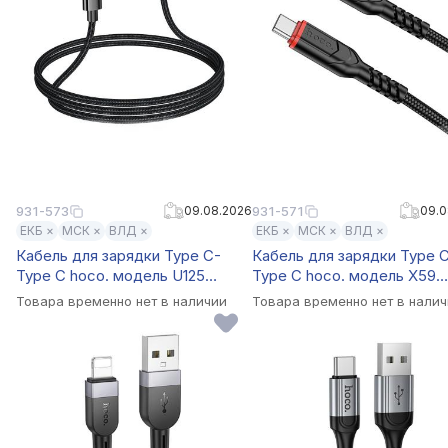
931-573
09.08.2026
931-571
09.0
ЕКБ ×
МСК ×
ВЛД ×
ЕКБ ×
МСК ×
ВЛД ×
Кабель для зарядки Type C-
Кабель для зарядки Type 
Type C hoco. модель U125
Type C hoco. модель X59
Benefit, 100Вт, 1 м, с дисплеем,
Victory, 60Вт, 1 м, черный
Товара временно нет в наличии
Товара временно нет в нали
черный