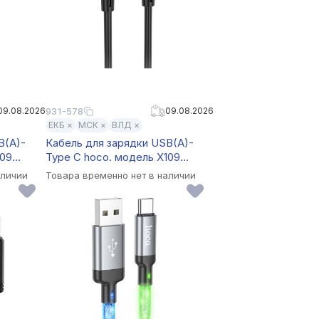
09.08.2026
931-578
09.08.2026
ЕКБ ×
МСК ×
ВЛД ×
B(A)-
Кабель для зарядки USB(A)-
109
Type C hoco. модель X109
ерный
Energy, 2 м, силикон, черный
аличии
Товара временно нет в наличии