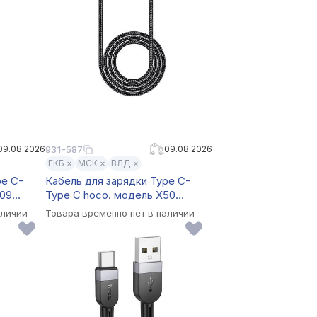
09.08.2026
931-587
09.08.2026
ЕКБ ×
МСК ×
ВЛД ×
pe C-
Кабель для зарядки Type C-
109
Type C hoco. модель X50
он,
Exquisito, 100Вт, 2 м, черный
аличии
Товара временно нет в наличии