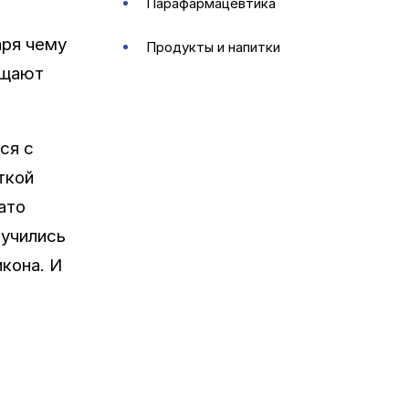
парафармацевтика
аря чему
продукты и напитки
ощают
ся с
ткой
ато
аучились
кона. И