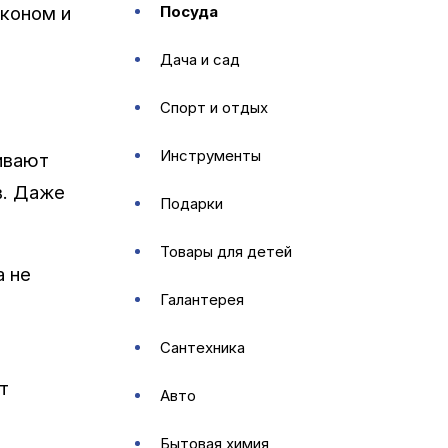
иконом и
посуда
дача и сад
спорт и отдых
инструменты
ивают
в. Даже
подарки
товары для детей
а не
галантерея
сантехника
т
авто
бытовая химия