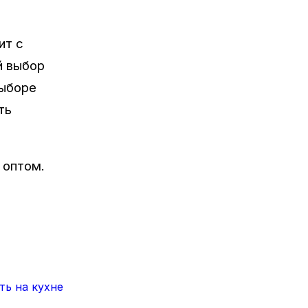
ит с
й выбор
выборе
ть
 оптом.