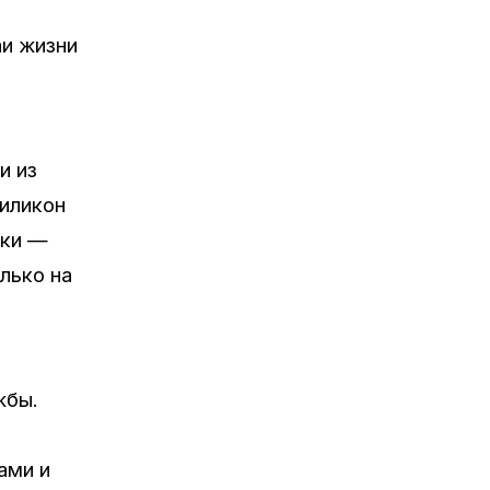
аи жизни
и из
силикон
тки —
лько на
жбы.
ами и