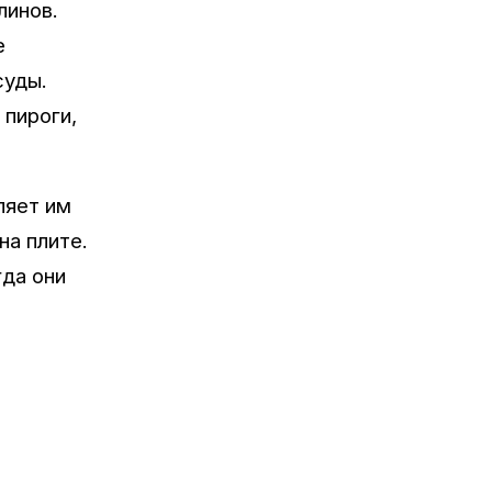
линов.
е
суды.
 пироги,
ляет им
на плите.
гда они