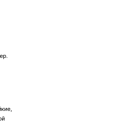
ер.
йкие,
ой