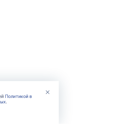
Политикой в
шей
ных
.