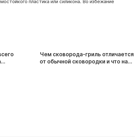
мостойкого пластика или силикона. Во избежание
всего
Чем сковорода-гриль отличается
а
от обычной сковородки и что на
ней готовить