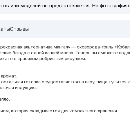
тов или моделей не предоставляется. На фотографиях
каты
Отзывы
рекрасная альтернатива мангалу — сковорода-гриль «Кобаль
ские блюда с одной каплей масла. Теперь вы сможете подав
се это с красивым ребристым рисунком.
 аромат.
остальная готовка осуществляется на пару, пища тушится к
ключая индукцию.
епло.
нием, которая складывается для компактного хранения.