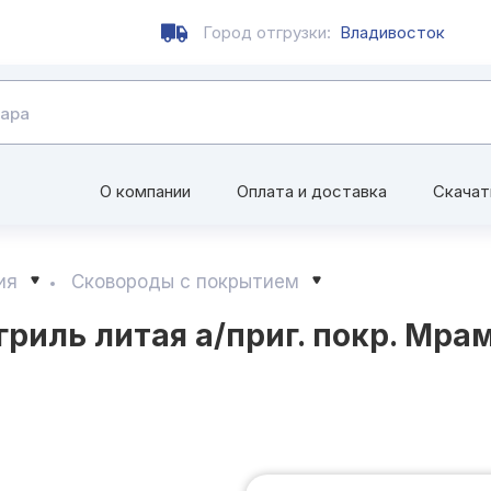
Город отгрузки:
Владивосток
О компании
Оплата и доставка
Скачат
ия
Сковороды с покрытием
риль литая а/приг. покр. Мра