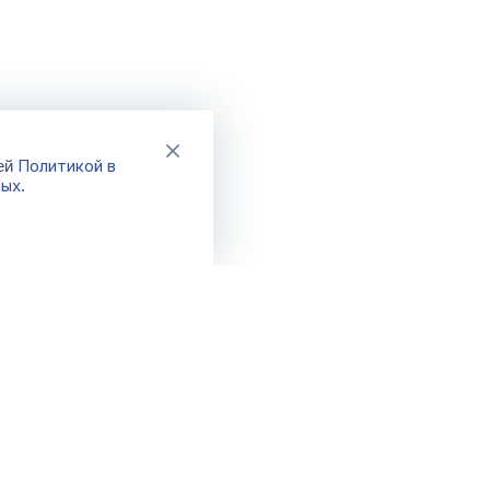
Политикой в
шей
ных
.
Каталог
Акции
Новинки
Распродажа