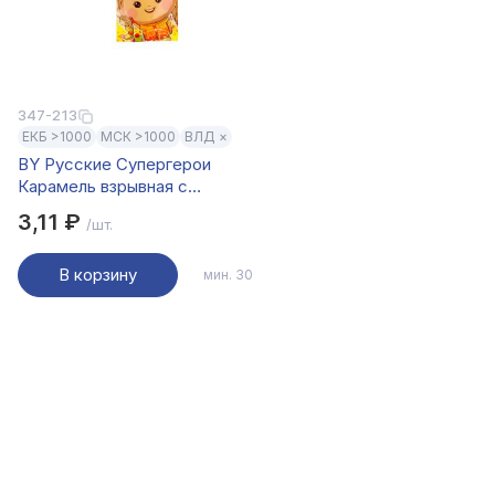
347-213
ЕКБ >1000
МСК >1000
ВЛД ×
BY Русские Супергерои
Карамель взрывная с
фломастером-фонариком 1 гр.
3,11 ₽
/шт.
В корзину
мин. 30