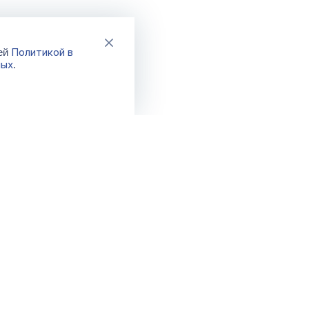
Политикой в
шей
ных
.
Каталог
Акции
Новинки
Распродажа
Хиты
Спецпредло
Бренды
Фикс