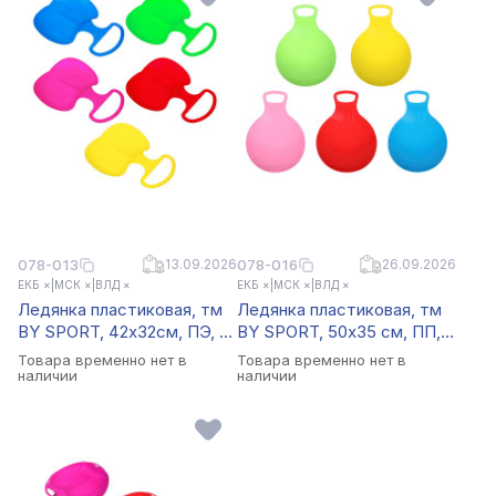
078-013
13.09.2026
078-016
26.09.2026
ЕКБ ×
|
МСК ×
|
ВЛД ×
ЕКБ ×
|
МСК ×
|
ВЛД ×
Ледянка пластиковая, тм
Ледянка пластиковая, тм
BY SPORT, 42х32см, ПЭ, 5
BY SPORT, 50х35 см, ПП, 5
цветов
цветов
Товара временно нет в
Товара временно нет в
наличии
наличии