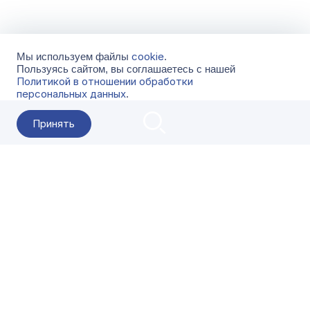
cookie
Мы используем файлы
.
Пользуясь сайтом, вы соглашаетесь с нашей
Политикой в отношении обработки
персональных данных
.
Принять
2026 Гала-Центр
О компании
Контакты
Поставщикам
Сервисы
Скачать
FAQ
Кат
Заказать звонок
8-800-500-18-42