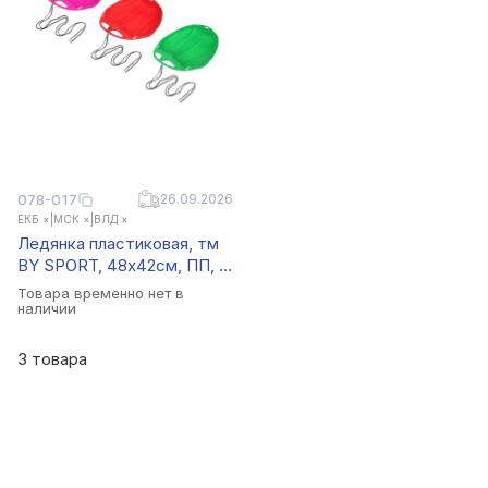
078-017
26.09.2026
ЕКБ ×
|
МСК ×
|
ВЛД ×
Ледянка пластиковая, тм
BY SPORT, 48х42см, ПП, 3
цвета
Товара временно нет в
наличии
3 товара