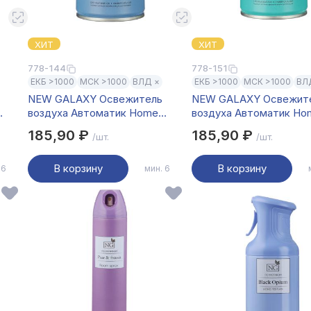
ХИТ
ХИТ
778-144
778-151
ЕКБ >1000
МСК >1000
ВЛД ×
ЕКБ >1000
МСК >1000
ВЛ
NEW GALAXY Освежитель
NEW GALAXY Освежит
воздуха Автоматик Home
воздуха Автоматик Ho
Perfume 250мл, Black opium
Perfume 250мл, Tobacco
185,90 ₽
185,90 ₽
/шт.
/шт.
В корзину
В корзину
 6
мин. 6