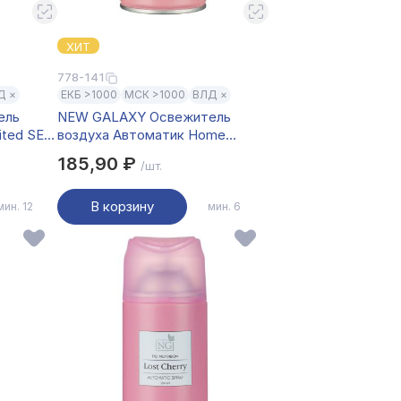
ХИТ
778-141
Д ×
ЕКБ >1000
МСК >1000
ВЛД ×
ель
NEW GALAXY Освежитель
ited SE
воздуха Автоматик Home
Perfume 250мл, L'imperatrice
185,90 ₽
/шт.
с.ягоды,цветущ.сад)
В корзину
мин. 12
мин. 6