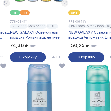
СП
FIX
ХИТ
778-084
778-094
ЕКБ >1000
МСК >1000
ВЛД ×
ЕКБ >1000
МСК >1000
ВЛ
возд.
NEW GALAXY Освежитель
NEW GALAXY Освежит
воздуха Романтика, летнее
воздуха Автоматик Lim
свеж.,цвет.,лесн.
утро, лимон, горный, морской,
250мл
74,36 ₽
150,25 ₽
/шт.
/шт.
300мл
(тропич.ночь,арбуз,ле
В корзину
В корзину
 12
мин. 1