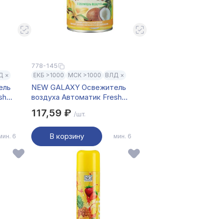
778-145
Д ×
ЕКБ >1000
МСК >1000
ВЛД ×
ель
NEW GALAXY Освежитель
sh
воздуха Автоматик Fresh
ас
250мл, ваниль и кокос
117,59 ₽
/шт.
В корзину
мин. 6
мин. 6