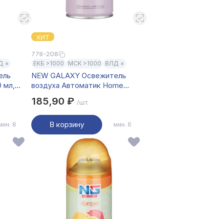
ХИТ
778-208
Д ×
ЕКБ >1000
МСК >1000
ВЛД ×
ель
NEW GALAXY Освежитель
 мл,
воздуха Автоматик Home
Perfume 250мл, Rosso Nobile
185,90 ₽
/шт.
В корзину
мин. 8
мин. 6