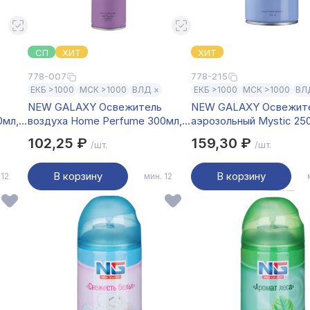
СП
ХИТ
ХИТ
778-007
778-215
ЕКБ >1000
МСК >1000
ВЛД ×
ЕКБ >1000
МСК >1000
ВЛ
NEW GALAXY Освежитель
NEW GALAXY Освежит
0мл,
воздуха Home Perfume 300мл,
аэрозольный Mystic 250
Pear&Freesia
Black Opium
102,25 ₽
159,30 ₽
/шт.
/шт.
В корзину
В корзину
 12
мин. 12