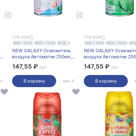
778-033
778-034
ЕКБ >1000
МСК >1000
ВЛД ×
ЕКБ >1000
МСК >1000
ВЛ
NEW GALAXY Освежитель
NEW GALAXY Освежит
воздуха Автоматик 250мл,
воздуха Автоматик 250
свежесть белья
аромат леса
147,55 ₽
147,55 ₽
/шт.
/шт.
В корзину
В корзину
 6
мин. 6