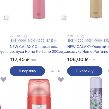
778-009
778-010
ЕКБ >1000
МСК >1000
ВЛД ×
ЕКБ >1000
МСК >1000
ВЛ
NEW GALAXY Освежитель
NEW GALAXY Освежит
уз и
воздуха Home Perfume 300мл,
воздуха Home Perfume
L'imperatrice
Million
117,45 ₽
108,00 ₽
/шт.
/шт.
В корзину
В корзину
 12
мин. 12