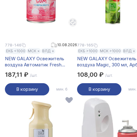
778-146
10.08.2026
778-165
ЕКБ <1000
МСК ×
ВЛД ×
ЕКБ >1000
МСК >1000
ВЛД ×
NEW GALAXY Освежитель
NEW GALAXY Освежитель
воздуха Автоматик Fresh
воздуха Magic, 300 мл, Арб
250мл, бабл гам
дыня
187,11 ₽
108,00 ₽
/шт.
/шт.
В корзину
В корзину
мин. 6
мин.