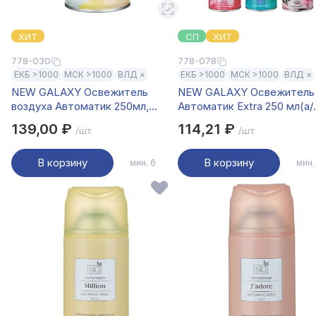
ХИТ
СП
ХИТ
778-030
778-078
ЕКБ >1000
МСК >1000
ВЛД ×
ЕКБ >1000
МСК >1000
ВЛД ×
NEW GALAXY Освежитель
NEW GALAXY Освежитель 
воздуха Автоматик 250мл,
Автоматик Extra 250 мл(а/
райское наслаждение
табак,баблгам,лимон,горн.
139,00 ₽
114,21 ₽
/шт.
/шт.
яг.)
В корзину
В корзину
мин. 6
мин.