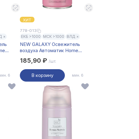
ХИТ
778-013
Д ×
ЕКБ >1000
МСК >1000
ВЛД ×
ель
NEW GALAXY Освежитель
me
воздуха Автоматик Home
 Vanille
Perfume 250мл, Lost Cherry
185,90 ₽
/шт.
В корзину
мин. 6
мин. 6