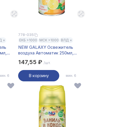
778-035
Д ×
ЕКБ >1000
МСК >1000
ВЛД ×
ель
NEW GALAXY Освежитель
мл,
воздуха Автоматик 250мл,
цитрус
147,55 ₽
/шт.
В корзину
мин. 6
мин. 6