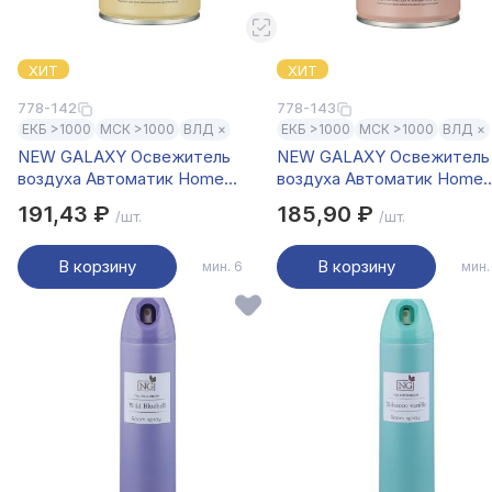
ХИТ
ХИТ
778-142
778-143
ЕКБ >1000
МСК >1000
ВЛД ×
ЕКБ >1000
МСК >1000
ВЛД ×
NEW GALAXY Освежитель
NEW GALAXY Освежитель
воздуха Автоматик Home
воздуха Автоматик Home
Perfume 250мл, Million
Perfume 250мл, J`adore
191,43 ₽
185,90 ₽
/шт.
/шт.
В корзину
В корзину
мин. 6
мин.