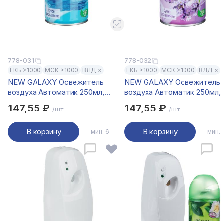
778-031
778-032
ЕКБ >1000
МСК >1000
ВЛД ×
ЕКБ >1000
МСК >1000
ВЛД ×
NEW GALAXY Освежитель
NEW GALAXY Освежитель
воздуха Автоматик 250мл,
воздуха Автоматик 250мл,
океанская свежесть
лаванда
147,55 ₽
147,55 ₽
/шт.
/шт.
В корзину
В корзину
мин. 6
мин.