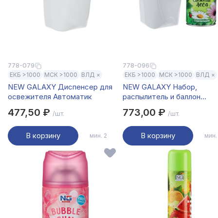
778-079
778-096
ЕКБ >1000
МСК >1000
ВЛД ×
ЕКБ >1000
МСК >1000
ВЛД ×
NEW GALAXY Диспенсер для
NEW GALAXY Набор,
освежителя Автоматик
распылитель и баллон
автоматик, 250 мл
477,50 ₽
773,00 ₽
/шт.
/шт.
В корзину
В корзину
мин. 2
мин.