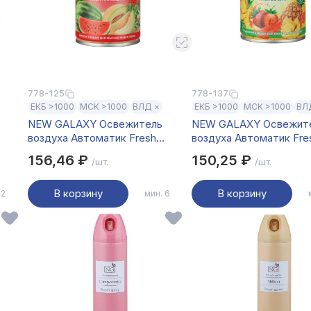
778-125
778-137
ЕКБ >1000
МСК >1000
ВЛД ×
ЕКБ >1000
МСК >1000
ВЛ
NEW GALAXY Освежитель
NEW GALAXY Освежит
воздуха Автоматик Fresh
воздуха Автоматик Fre
230мл, дыня и арбуз
230мл, клубника и анан
156,46 ₽
150,25 ₽
/шт.
/шт.
В корзину
В корзину
 2
мин. 6