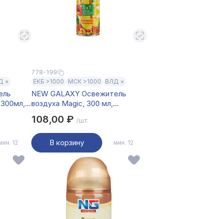
778-199
Д ×
ЕКБ >1000
МСК >1000
ВЛД ×
ель
NEW GALAXY Освежитель
 300мл,
воздуха Magic, 300 мл,
Клубника и ананас
108,00 ₽
/шт.
В корзину
мин. 12
мин. 12