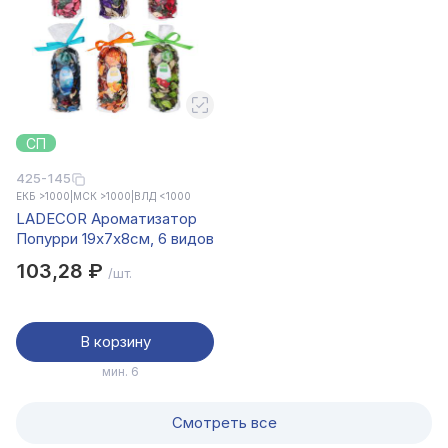
СП
425-145
ЕКБ >1000
|
МСК >1000
|
ВЛД <1000
LADECOR Ароматизатор
Попурри 19x7x8см, 6 видов
103,28 ₽
/шт.
В корзину
мин. 6
Смотреть все