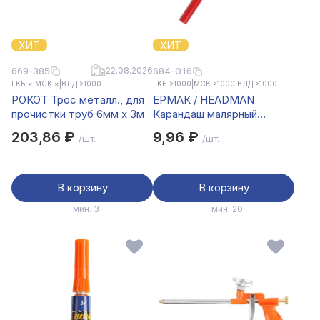
ХИТ
ХИТ
669-385
22.08.2026
684-016
ЕКБ ×
|
МСК ×
|
ВЛД >1000
ЕКБ >1000
|
МСК >1000
|
ВЛД >1000
РОКОТ Трос металл., для
ЕРМАК / HEADMAN
прочистки труб 6мм х 3м
Карандаш малярный
разметочный 180мм
203,86 ₽
9,96 ₽
/шт.
/шт.
В корзину
В корзину
мин. 3
мин. 20