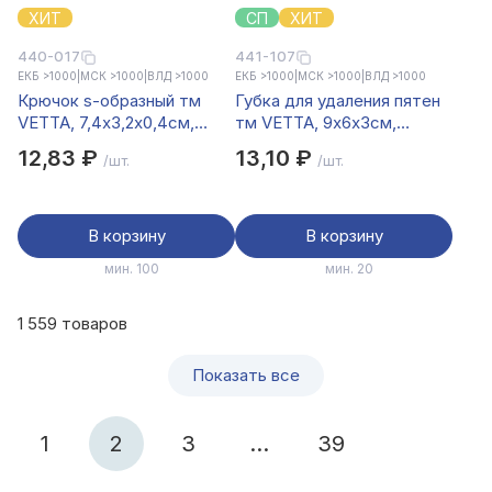
ХИТ
СП
ХИТ
440-017
441-107
ЕКБ >1000
|
МСК >1000
|
ВЛД >1000
ЕКБ >1000
|
МСК >1000
|
ВЛД >1000
Крючок s-образный тм
Губка для удаления пятен
VETTA, 7,4х3,2х0,4см,
тм VETTA, 9х6х3см,
металл
меламин, розовый цвет
12,83 ₽
13,10 ₽
/шт.
/шт.
В корзину
В корзину
мин. 100
мин. 20
1 559 товаров
Показать все
1
2
3
...
39