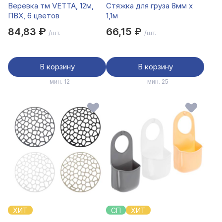
Веревка тм VETTA, 12м,
Стяжка для груза 8мм x
ПВХ, 6 цветов
1,1м
84,83 ₽
66,15 ₽
/шт.
/шт.
В корзину
В корзину
мин. 12
мин. 25
ХИТ
СП
ХИТ