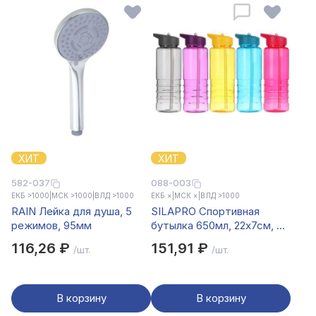
ХИТ
ХИТ
582-037
088-003
ЕКБ >1000
|
МСК >1000
|
ВЛД >1000
ЕКБ ×
|
МСК ×
|
ВЛД >1000
RAIN Лейка для душа, 5
SILAPRO Спортивная
режимов, 95мм
бутылка 650мл, 22х7см, 5
цветов
116,26 ₽
151,91 ₽
/шт.
/шт.
В корзину
В корзину