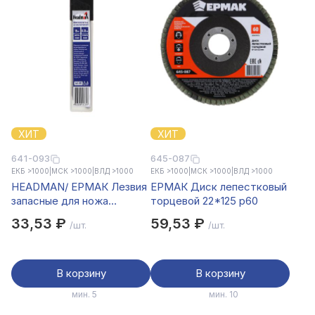
ХИТ
ХИТ
641-093
645-087
ЕКБ >1000
|
МСК >1000
|
ВЛД >1000
ЕКБ >1000
|
МСК >1000
|
ВЛД >1000
HEADMAN/ ЕРМАК Лезвия
ЕРМАК Диск лепестковый
запасные для ножа
торцевой 22*125 р60
пистолетного 10шт, 18мм
33,53 ₽
59,53 ₽
/шт.
/шт.
В корзину
В корзину
мин. 5
мин. 10