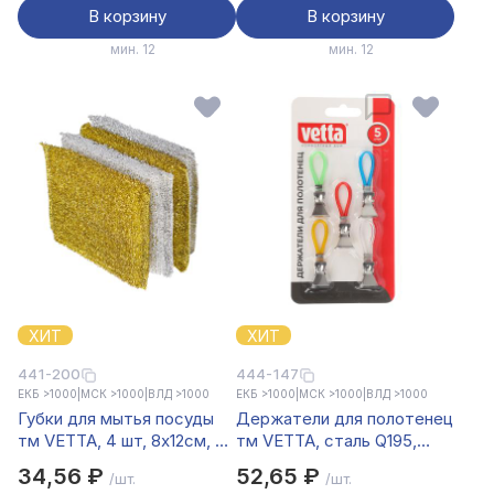
В корзину
В корзину
мин. 12
мин. 12
ХИТ
ХИТ
441-200
444-147
ЕКБ >1000
|
МСК >1000
|
ВЛД >1000
ЕКБ >1000
|
МСК >1000
|
ВЛД >1000
Губки для мытья посуды
Держатели для полотенец
тм VETTA, 4 шт, 8х12см, 2
тм VETTA, сталь Q195,
цвета
ПВХ, нейлон, 5шт
34,56 ₽
52,65 ₽
/шт.
/шт.