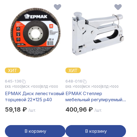
ХИТ
ХИТ
645-136
648-016
ЕКБ >1000
|
МСК >1000
|
ВЛД >1000
ЕКБ >1000
|
МСК >1000
|
ВЛД >1000
ЕРМАК Диск лепестковый
ЕРМАК Степлер
торцевой 22*125 р40
мебельный регулируемый
(4-14мм)х11,3мм
59,18 ₽
400,96 ₽
/шт.
/шт.
В корзину
В корзину