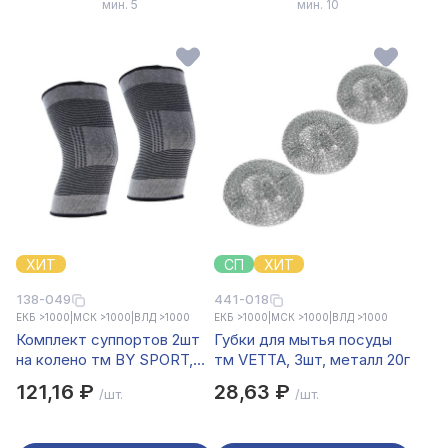
мин. 5
мин. 10
ХИТ
СП
ХИТ
138-049
441-018
ЕКБ >1000
|
МСК >1000
|
ВЛД >1000
ЕКБ >1000
|
МСК >1000
|
ВЛД >1000
Комплект суппортов 2шт
Губки для мытья посуды
на колено тм BY SPORT,
тм VETTA, 3шт, металл 20г
58% нейлон, 35% латекс,
121,16 ₽
28,63 ₽
/шт.
/шт.
7% полиэстер