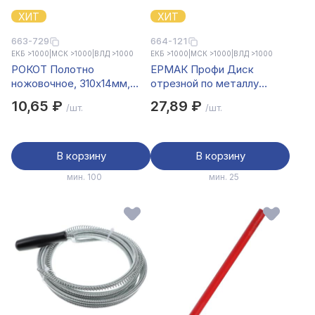
ХИТ
ХИТ
663-729
664-121
ЕКБ >1000
|
МСК >1000
|
ВЛД >1000
ЕКБ >1000
|
МСК >1000
|
ВЛД >1000
РОКОТ Полотно
ЕРМАК Профи Диск
ножовочное, 310х14мм,
отрезной по металлу
черное
125х1,2х22мм
10,65 ₽
27,89 ₽
/шт.
/шт.
В корзину
В корзину
мин. 100
мин. 25