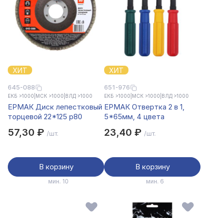
ХИТ
ХИТ
645-088
651-976
ЕКБ >1000
|
МСК >1000
|
ВЛД >1000
ЕКБ >1000
|
МСК >1000
|
ВЛД >1000
ЕРМАК Диск лепестковый
ЕРМАК Отвертка 2 в 1,
торцевой 22*125 р80
5*65мм, 4 цвета
57,30 ₽
23,40 ₽
/шт.
/шт.
В корзину
В корзину
мин. 10
мин. 6