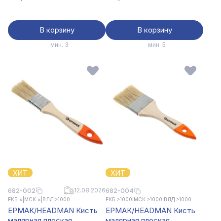
В корзину
В корзину
мин. 3
мин. 5
ХИТ
ХИТ
682-002
12.08.2026
682-004
ЕКБ ×
|
МСК ×
|
ВЛД >1000
ЕКБ >1000
|
МСК >1000
|
ВЛД >1000
ЕРМАК/HEADMAN Кисть
ЕРМАК/HEADMAN Кисть
малярная плоская
малярная плоская