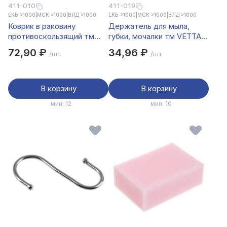
411-010
411-019
ЕКБ >1000
|
МСК >1000
|
ВЛД >1000
ЕКБ >1000
|
МСК >1000
|
ВЛД >1000
Коврик в раковину
Держатель для мыла,
противоскользящий тм
губки, мочалки тм VETTA,
VETTA Паутинка, d29см,
17x8x4см, силикон
72,90 ₽
34,96 ₽
/шт.
/шт.
ПВХ, 2 дизайна, 4 цвета
В корзину
В корзину
мин. 12
мин. 10