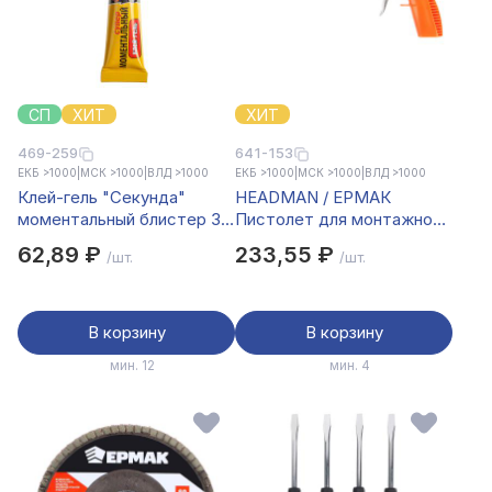
СП
ХИТ
ХИТ
469-259
641-153
ЕКБ >1000
|
МСК >1000
|
ВЛД >1000
ЕКБ >1000
|
МСК >1000
|
ВЛД >1000
Клей-гель "Секунда"
HEADMAN / ЕРМАК
моментальный блистер 3г,
Пистолет для монтажной
на ленте, арт.403-176
пены пластик
62,89 ₽
233,55 ₽
/шт.
/шт.
В корзину
В корзину
мин. 12
мин. 4