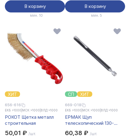
В корзину
В корзину
мин. 10
мин. 5
ХИТ
СП
ХИТ
656-616
669-018
ЕКБ >1000
|
МСК >1000
|
ВЛД >1000
ЕКБ >1000
|
МСК >1000
|
ВЛД >1000
РОКОТ Щетка металл
ЕРМАК Щуп
строительная
телескопический 130-
610мм с магнитом
50,01 ₽
60,38 ₽
/шт.
/шт.