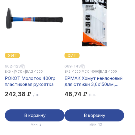
ХИТ
ХИТ
662-123
669-143
ЕКБ ×
|
МСК ×
|
ВЛД >1000
ЕКБ >1000
|
МСК >1000
|
ВЛД >1000
РОКОТ Молоток 400гр
ЕРМАК Хомут нейлоновый
пластиковая рукоятка
для стяжки 3,6х150мм,
белый 100шт/уп
242,38 ₽
48,74 ₽
/шт.
/шт.
В корзину
В корзину
мин. 2
мин. 10