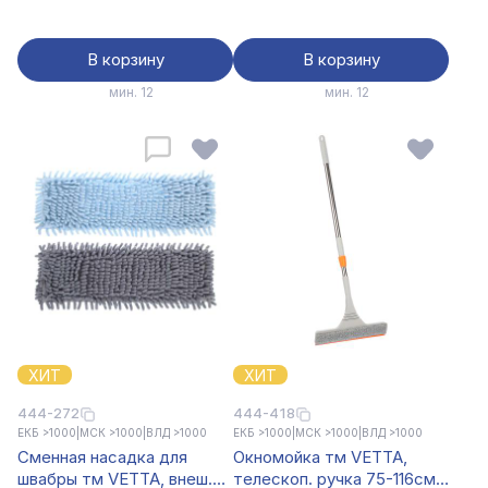
В корзину
В корзину
мин. 12
мин. 12
ХИТ
ХИТ
444-272
444-418
ЕКБ >1000
|
МСК >1000
|
ВЛД >1000
ЕКБ >1000
|
МСК >1000
|
ВЛД >1000
Сменная насадка для
Окномойка тм VETTA,
швабры тм VETTA, внеш.
телескоп. ручка 75-116см,