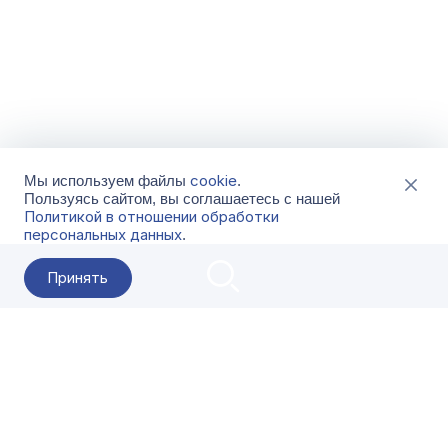
cookie
Мы используем файлы
.
Пользуясь сайтом, вы соглашаетесь с нашей
Политикой в отношении обработки
персональных данных
.
Принять
2026 Гала-Центр
О компании
Контакты
Поставщикам
Сервисы
Скачать
FAQ
Кат