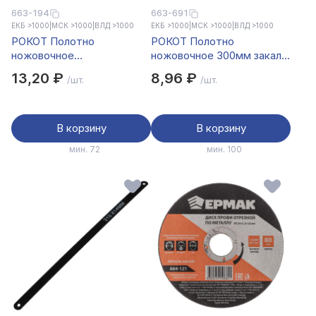
663-194
663-691
ЕКБ >1000
|
МСК >1000
|
ВЛД >1000
ЕКБ >1000
|
МСК >1000
|
ВЛД >1000
РОКОТ Полотно
РОКОТ Полотно
ножовочное
ножовочное 300мм закал
двухстороннее
зуб
13,20 ₽
8,96 ₽
/шт.
/шт.
универсальное 300х23мм
В корзину
В корзину
мин. 72
мин. 100