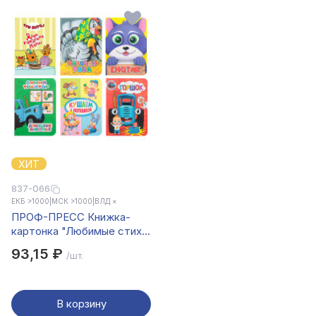
ХИТ
837-066
ЕКБ >1000
|
МСК >1000
|
ВЛД ×
ПРОФ-ПРЕСС Книжка-
картонка "Любимые стихи
и сказки", картон, 11х15см,
93,15 ₽
/шт.
10стр., 5 дизайнов
В корзину