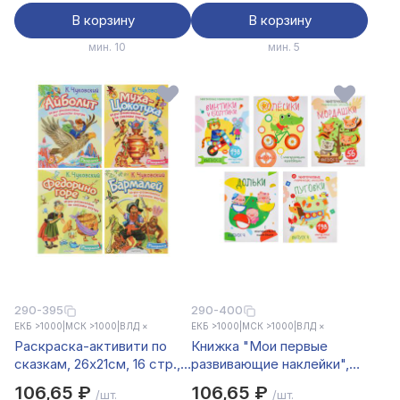
В корзину
В корзину
мин. 10
мин. 5
290-395
290-400
ЕКБ >1000
|
МСК >1000
|
ВЛД ×
ЕКБ >1000
|
МСК >1000
|
ВЛД ×
Раскраска-активити по
Книжка "Мои первые
сказкам, 26х21см, 16 стр.,
развивающие наклейки",
4 дизайна
19,5х25,5 см, 8 стр., 5
106,65 ₽
106,65 ₽
/шт.
/шт.
дизайнов