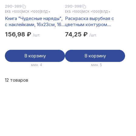
290-389
290-398
ЕКБ >1000
|
МСК >1000
|
ВЛД ×
ЕКБ >1000
|
МСК >1000
|
ВЛД ×
Книга "Чудесные наряды",
Раскраска вырубная с
с наклейками, 16х23см, 16
цветным контуром
стр., 4 дизайна
28,5x21,2 см, 8 стр., 5
156,98 ₽
74,25 ₽
/шт.
/шт.
дизайнов
В корзину
В корзину
мин. 4
мин. 5
12 товаров