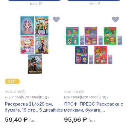
мин. 12
мин. 5
ХИТ
290-385
290-381
ЕКБ >1000
|
МСК >1000
|
ВЛД ×
ЕКБ >1000
|
МСК >1000
|
ВЛД ×
Раскраска 21,4х29 см,
ПРОФ-ПРЕСС Раскраска с
бумага, 16 стр., 5 дизайнов
мелками, бумага,
16,5х23см, 16 стр, 5
59,40 ₽
95,66 ₽
/шт.
/шт.
дизайнов