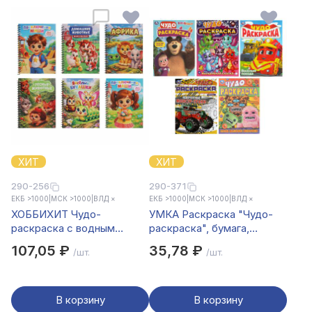
ХИТ
ХИТ
290-256
290-371
ЕКБ >1000
|
МСК >1000
|
ВЛД ×
ЕКБ >1000
|
МСК >1000
|
ВЛД ×
ХОББИХИТ Чудо-
УМКА Раскраска "Чудо-
раскраска с водным
раскраска", бумага,
фломастером, картон,
21,4х29 см, 8 стр., 10
107,05 ₽
35,78 ₽
/шт.
/шт.
пластик, 19х15см, 6
дизайнов
дизайнов
В корзину
В корзину