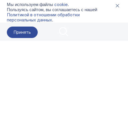
cookie
Мы используем файлы
.
Пользуясь сайтом, вы соглашаетесь с нашей
Политикой в отношении обработки
персональных данных
.
Принять
2026 Гала-Центр
О компании
Контакты
Поставщикам
Сервисы
Скачать
FAQ
Кат
Заказать звонок
8-800-500-18-42
Оформляйте заказы в приложении