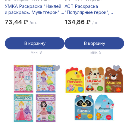
УМКА Раскраска "Наклей
АСТ Раскраска
и раскрась. Мультгерои",
"Популярные герои",
бумага, картон,
бумага, 19,5х25,5 см, 16
73,44 ₽
134,86 ₽
/шт.
/шт.
21х15x0,5см, 8 дизайнов
стр., 5 дизайнов
В корзину
В корзину
мин. 8
мин. 5