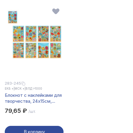
283-245
ЕКБ ×
|
МСК ×
|
ВЛД >1000
Блокнот с наклейками для
творчества, 24х15см,
бумага, 8 страниц, 4
79,65 ₽
/шт.
дизайна
В корзину